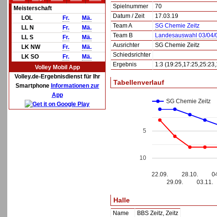
Spielnummer
70
Meisterschaft
Datum / Zeit
17.03.19
LOL
Fr.
Mä.
Team A
SG Chemie Zeitz
LL N
Fr.
Mä.
Team B
Landesauswahl 03/04/0
LL S
Fr.
Mä.
Ausrichter
SG Chemie Zeitz
LK NW
Fr.
Mä.
Schiedsrichter
LK SO
Fr.
Mä.
Ergebnis
1:3 (19:25,17:25,25:23,
Volley Mobil App
Volley.de-Ergebnisdienst für Ihr
Tabellenverlauf
Smartphone
Informationen zur
App
SG Chemie Zeitz
5
10
22.09.
28.10.
0
29.09.
03.11.
Halle
Name
BBS Zeitz, Zeitz