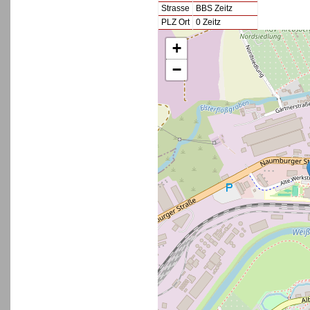
Strasse
BBS Zeitz
PLZ Ort
0 Zeitz
+
−