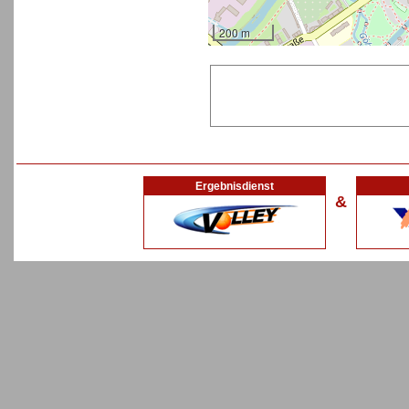
200 m
Ergebnisdienst
&