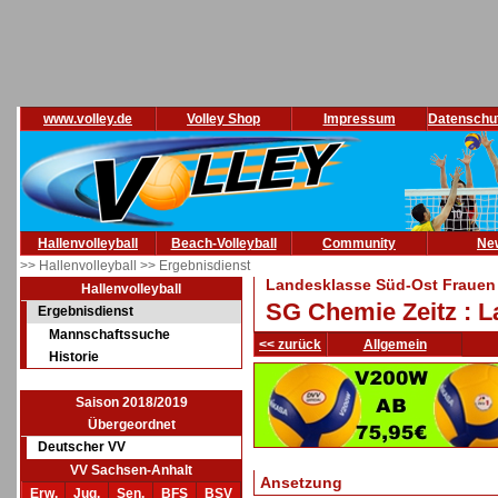
www.volley.de
Volley Shop
Impressum
Datenschu
Hallenvolleyball
Beach-Volleyball
Community
Ne
>> Hallenvolleyball
>> Ergebnisdienst
Landesklasse Süd-Ost Frauen 
Hallenvolleyball
SG Chemie Zeitz : L
Ergebnisdienst
Mannschaftssuche
<< zurück
Allgemein
Historie
Saison 2018/2019
Übergeordnet
Deutscher VV
VV Sachsen-Anhalt
Ansetzung
Erw.
Jug.
Sen.
BFS
BSV