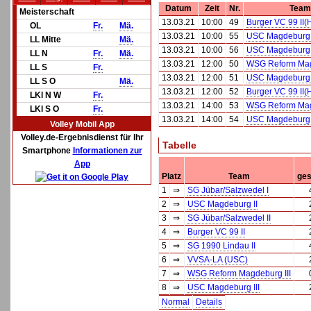
Datum
Zeit
Nr.
Team
Meisterschaft
13.03.21
10:00
49
Burger VC 99 II(
OL
Fr.
Mä.
13.03.21
10:00
55
USC Magdeburg I
LL Mitte
Mä.
13.03.21
10:00
56
USC Magdeburg 
LL N
Fr.
Mä.
13.03.21
12:00
50
WSG Reform Magd
LL S
Fr.
13.03.21
12:00
51
USC Magdeburg I
LL S O
Mä.
13.03.21
12:00
52
Burger VC 99 II(
LKl N W
Fr.
13.03.21
14:00
53
WSG Reform Magd
LKl S O
Fr.
13.03.21
14:00
54
USC Magdeburg 
Volley Mobil App
Volley.de-Ergebnisdienst für Ihr
Tabelle
Smartphone
Informationen zur
App
Platz
Team
ges
1
⇒
SG Jübar/Salzwedel I
2
⇒
USC Magdeburg II
3
⇒
SG Jübar/Salzwedel II
4
⇒
Burger VC 99 II
5
⇒
SG 1990 Lindau II
6
⇒
VVSA-LA (USC)
7
⇒
WSG Reform Magdeburg III
8
⇒
USC Magdeburg III
Normal
Details