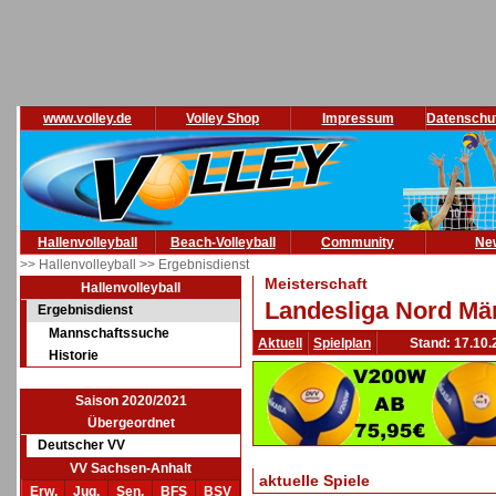
www.volley.de
Volley Shop
Impressum
Datenschu
Hallenvolleyball
Beach-Volleyball
Community
Ne
>> Hallenvolleyball
>> Ergebnisdienst
Meisterschaft
Hallenvolleyball
Landesliga Nord Män
Ergebnisdienst
Mannschaftssuche
Aktuell
Spielplan
Stand: 17.10.
Historie
Saison 2020/2021
Übergeordnet
Deutscher VV
VV Sachsen-Anhalt
aktuelle Spiele
Erw.
Jug.
Sen.
BFS
BSV