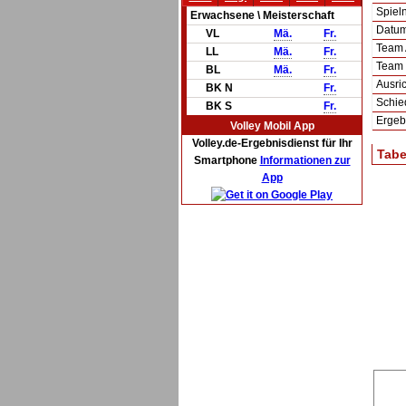
Spie
Erwachsene \ Meisterschaft
Datum 
VL
Mä.
Fr.
Team
LL
Mä.
Fr.
Team
BL
Mä.
Fr.
Ausric
BK N
Fr.
Schie
BK S
Fr.
Ergeb
Volley Mobil App
Volley.de-Ergebnisdienst für Ihr
Tabe
Smartphone
Informationen zur
App