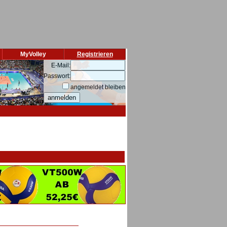
MyVolley
Registrieren
E-Mail:
Passwort:
angemeldet bleiben