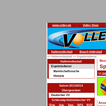
www.volley.de
Volley Shop
Hallenvolleyball
Beach-Volleyball
>> Hallenvolleyball
>> Ergebnisdienst
Bez
Hallenvolleyball
Sp
Ergebnisdienst
Mannschaftssuche
<< zu
Historie
Saison 2013/2014
Übergeordnet
Deutscher VV
Schleswig-Holsteinischer VV
Ans
Erw.
Jug.
Sen.
BFS
BSV