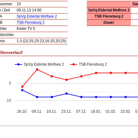
lnummer
15
Sä
/ Zeit
09.11.13 14:00
SpVg Eidertal Molfsee 2
 A
SpVg Eidertal Molfsee 2
TSB Flensburg 2
 B
TSB Flensburg 2
Dauer
hter
Kieler TV 5
dsrichter
nis
1:3 (22:25,25:23,16:25,20:25)
llenverlauf
SpVg Eidertal Molfsee 2
TSB Flensburg 2
5
10
26.10.
09.11.
10.11.
23.11.
07.12.
18.01.
01.02.
22.02.
0