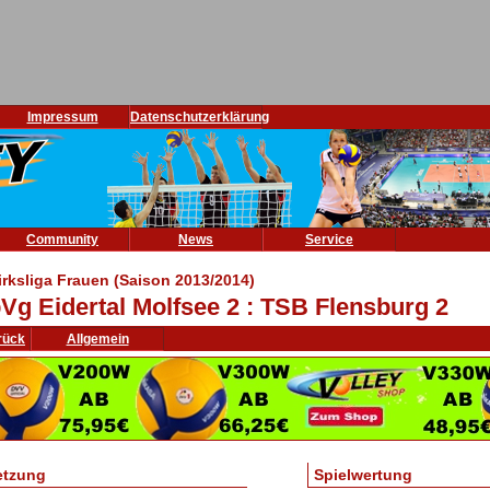
Impressum
Datenschutzerklärung
Community
News
Service
irksliga Frauen (Saison 2013/2014)
Vg Eidertal Molfsee 2 : TSB Flensburg 2
rück
Allgemein
etzung
Spielwertung