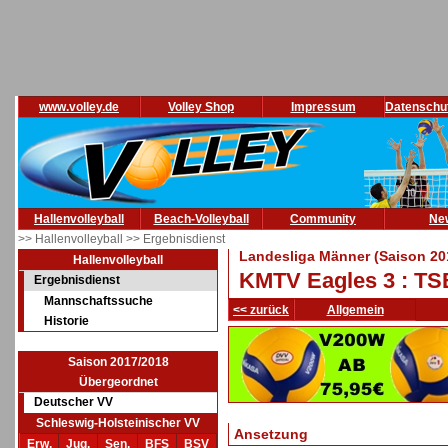
www.volley.de
Volley Shop
Impressum
Datenschu
Hallenvolleyball
Beach-Volleyball
Community
Ne
>> Hallenvolleyball
>> Ergebnisdienst
Landesliga Männer (Saison 20
Hallenvolleyball
KMTV Eagles 3 : TSB
Ergebnisdienst
Mannschaftssuche
<< zurück
Allgemein
Historie
Saison 2017/2018
Übergeordnet
Deutscher VV
Schleswig-Holsteinischer VV
Ansetzung
Erw.
Jug.
Sen.
BFS
BSV