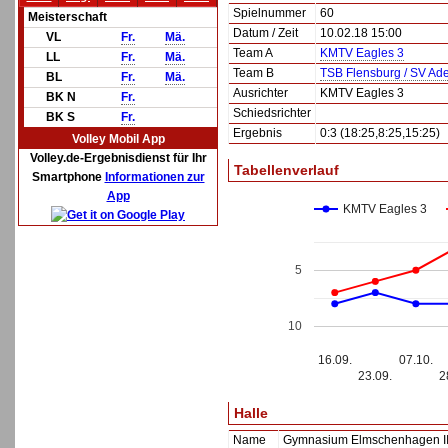
Spielnummer
60
Meisterschaft
Datum / Zeit
10.02.18 15:00
VL
Fr.
Mä.
Team A
KMTV Eagles 3
LL
Fr.
Mä.
Team B
TSB Flensburg / SV Ade
BL
Fr.
Mä.
Ausrichter
KMTV Eagles 3
BK N
Fr.
Schiedsrichter
BK S
Fr.
Ergebnis
0:3 (18:25,8:25,15:25)
Volley Mobil App
Volley.de-Ergebnisdienst für Ihr
Tabellenverlauf
Smartphone
Informationen zur
App
KMTV Eagles 3
5
10
16.09.
07.10.
23.09.
2
Halle
Name
Gymnasium Elmschenhagen I