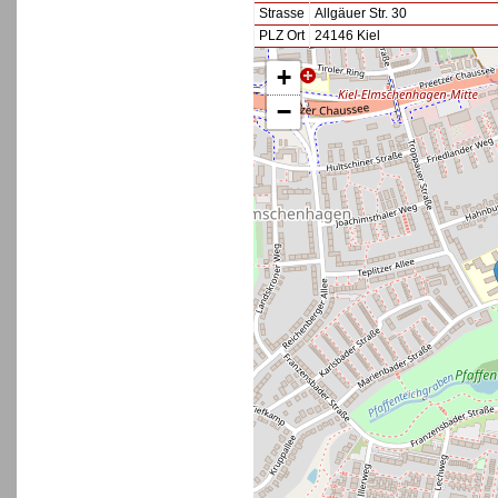
Strasse
Allgäuer Str. 30
PLZ Ort
24146 Kiel
+
−