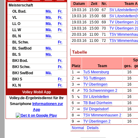
Datum
Zeit
Nr.
Team A
Meisterschaft
19.03.16
15:00
67
SV Litzelstetten(
OL Bad.
Mä.
Fr.
19.03.16
15:00
68
SV Litzelstetten(
VL
Mä.
Fr.
19.03.16
15:00
69
TV Überlingen 2
LL O
Mä.
Fr.
19.03.16
15:00
70
TV Überlingen 2
LL W
Mä.
Fr.
20.03.16
11:00
71
TSV Mimmenhau
BL N
Mä.
20.03.16
11:00
72
TSV Mimmenhau
BL Schw.
Fr.
BL Sw/Bod
Mä.
Tabelle
BL S
Mä.
Sp
BKl Bod.
Fr.
Platz
Team
ges.
g
BKl Schw.
Fr.
1
⇒
TuS Meersburg
16
BKl Sw/Bod
Mä.
2
⇒
TG Tuttlingen
16
BKl S
Fr.
3
⇒
TV Überlingen
16
KL N
Fr.
4
⇗
TG Schwenningen 2
16
Volley Mobil App
5
⇘
SV Litzelstetten
16
Volley.de-Ergebnisdienst für Ihr
6
⇒
TB Bad Dürrheim
16
Smartphone
Informationen zur
7
⇒
SV Dingelsdorf
16
App
8
⇒
TSV Mimmenhausen 2
16
9
⇒
TV Überlingen 2
16
Normal
Details