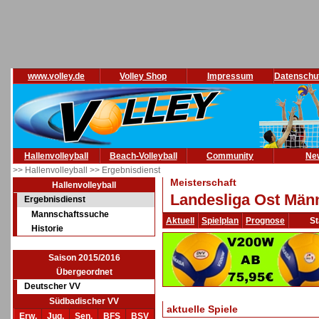
www.volley.de
Volley Shop
Impressum
Datenschu
Hallenvolleyball
Beach-Volleyball
Community
Ne
>> Hallenvolleyball
>> Ergebnisdienst
Meisterschaft
Hallenvolleyball
Landesliga Ost Männ
Ergebnisdienst
Mannschaftssuche
Aktuell
Spielplan
Prognose
St
Historie
Saison 2015/2016
Übergeordnet
Deutscher VV
Südbadischer VV
aktuelle Spiele
Erw.
Jug.
Sen.
BFS
BSV