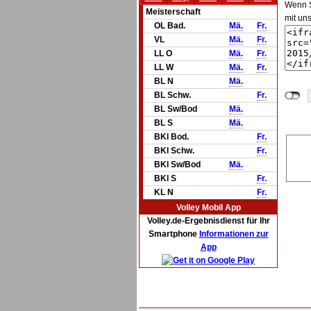
Wenn Si
Meisterschaft
mit un
OL Bad.
Mä.
Fr.
VL
Mä.
Fr.
LL O
Mä.
Fr.
LL W
Mä.
Fr.
BL N
Mä.
BL Schw.
Fr.
BL Sw/Bod
Mä.
BL S
Mä.
BKl Bod.
Fr.
BKl Schw.
Fr.
BKl Sw/Bod
Mä.
BKl S
Fr.
KL N
Fr.
Volley Mobil App
Volley.de-Ergebnisdienst für Ihr
Smartphone
Informationen zur
App