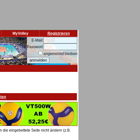
MyVolley
Registrieren
E-Mail:
Passwort:
angemeldet bleiben
tten
die eingebettete Seite nicht ändern (z.B.