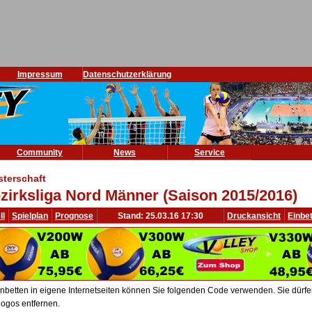
Impressum
Datenschutzerklärung
Community
News
Service
sterschaft
zirksliga Nord Männer (Saison 2015/2016)
ll
Spielplan
Prognose
Stand: 25.03.16 17:30
Druckansicht
Einbe
nbetten in eigene Internetseiten können Sie folgenden Code verwenden. Sie dürfen 
ogos entfernen.