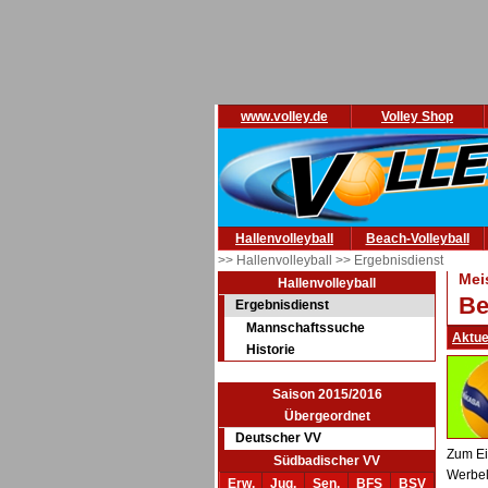
www.volley.de
Volley Shop
Hallenvolleyball
Beach-Volleyball
>> Hallenvolleyball
>> Ergebnisdienst
Mei
Hallenvolleyball
Be
Ergebnisdienst
Mannschaftssuche
Aktue
Historie
Saison 2015/2016
Übergeordnet
Deutscher VV
Zum Ei
Südbadischer VV
Werbel
Erw.
Jug.
Sen.
BFS
BSV