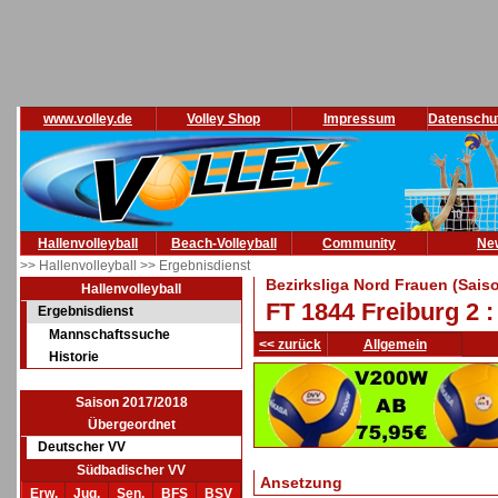
www.volley.de
Volley Shop
Impressum
Datenschu
Hallenvolleyball
Beach-Volleyball
Community
Ne
>> Hallenvolleyball
>> Ergebnisdienst
Bezirksliga Nord Frauen (Sais
Hallenvolleyball
FT 1844 Freiburg 2 
Ergebnisdienst
Mannschaftssuche
<< zurück
Allgemein
Historie
Saison 2017/2018
Übergeordnet
Deutscher VV
Südbadischer VV
Ansetzung
Erw.
Jug.
Sen.
BFS
BSV