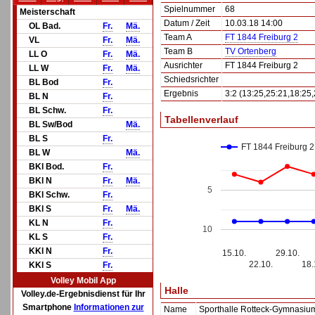
Spielnummer
68
Meisterschaft
Datum / Zeit
10.03.18 14:00
OL Bad.
Fr.
Mä.
Team A
FT 1844 Freiburg 2
VL
Fr.
Mä.
Team B
TV Ortenberg
LL O
Fr.
Mä.
Ausrichter
FT 1844 Freiburg 2
LL W
Fr.
Mä.
Schiedsrichter
BL Bod
Fr.
Ergebnis
3:2 (13:25,25:21,18:25,
BL N
Fr.
BL Schw.
Fr.
Tabellenverlauf
BL Sw/Bod
Mä.
BL S
Fr.
FT 1844 Freiburg 2
BL W
Mä.
BKl Bod.
Fr.
BKl N
Fr.
Mä.
5
BKl Schw.
Fr.
BKl S
Fr.
Mä.
KL N
Fr.
10
KL S
Fr.
KKl N
Fr.
15.10.
29.10.
22.10.
18.
KKl S
Fr.
Volley Mobil App
Halle
Volley.de-Ergebnisdienst für Ihr
Smartphone
Informationen zur
Name
Sporthalle Rotteck-Gymnasiu