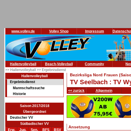
www.volley.de
Volley Shop
Impressum
Datenschu
Hallenvolleyball
Beach-Volleyball
Community
Ne
>> Hallenvolleyball
>> Ergebnisdienst
Bezirksliga Nord Frauen (Sais
Hallenvolleyball
TV Seelbach : TV W
Ergebnisdienst
Mannschaftssuche
<< zurück
Allgemein
Historie
Saison 2017/2018
Übergeordnet
Deutscher VV
Südbadischer VV
Ansetzung
Erw.
Jug.
Sen.
BFS
BSV