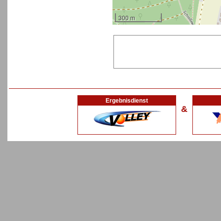
300 m
Ergebnisdienst
&