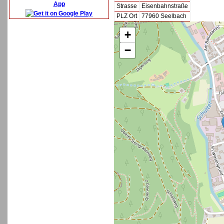
App
Strasse
Eisenbahnstraße
PLZ Ort
77960 Seelbach
+
−