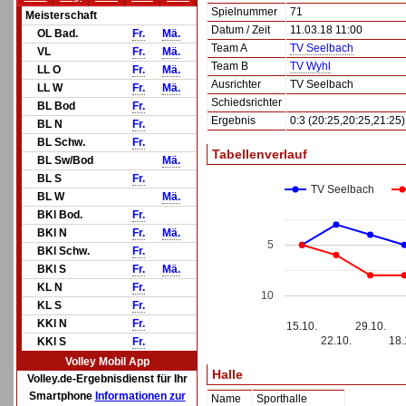
Spielnummer
71
Meisterschaft
Datum / Zeit
11.03.18 11:00
OL Bad.
Fr.
Mä.
Team A
TV Seelbach
VL
Fr.
Mä.
Team B
TV Wyhl
LL O
Fr.
Mä.
Ausrichter
TV Seelbach
LL W
Fr.
Mä.
Schiedsrichter
BL Bod
Fr.
Ergebnis
0:3 (20:25,20:25,21:25)
BL N
Fr.
BL Schw.
Fr.
Tabellenverlauf
BL Sw/Bod
Mä.
BL S
Fr.
TV Seelbach
BL W
Mä.
BKl Bod.
Fr.
BKl N
Fr.
Mä.
5
BKl Schw.
Fr.
BKl S
Fr.
Mä.
KL N
Fr.
10
KL S
Fr.
KKl N
Fr.
15.10.
29.10.
22.10.
18.
KKl S
Fr.
Volley Mobil App
Halle
Volley.de-Ergebnisdienst für Ihr
Smartphone
Informationen zur
Name
Sporthalle