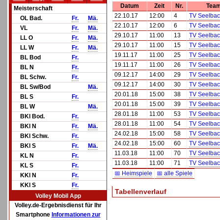
Datum
Zeit
Nr.
Tea
Meisterschaft
22.10.17
12:00
4
TV Seelba
OL Bad.
Fr.
Mä.
22.10.17
12:00
6
TV Seelba
VL
Fr.
Mä.
29.10.17
11:00
13
TV Seelba
LL O
Fr.
Mä.
29.10.17
11:00
15
TV Seelba
LL W
Fr.
Mä.
19.11.17
11:00
25
TV Seelbac
BL Bod
Fr.
19.11.17
11:00
26
TV Seelbac
BL N
Fr.
09.12.17
14:00
29
TV Seelba
BL Schw.
Fr.
09.12.17
14:00
30
TV Seelba
BL Sw/Bod
Mä.
20.01.18
15:00
38
TV Seelba
BL S
Fr.
20.01.18
15:00
39
TV Seelba
BL W
Mä.
28.01.18
11:00
53
TV Seelba
BKl Bod.
Fr.
28.01.18
11:00
54
TV Seelba
BKl N
Fr.
Mä.
24.02.18
15:00
58
TV Seelba
BKl Schw.
Fr.
24.02.18
15:00
60
TV Seelba
BKl S
Fr.
Mä.
11.03.18
11:00
70
TV Seelbac
KL N
Fr.
11.03.18
11:00
71
TV Seelbac
KL S
Fr.
📅 Heimspiele
📅 alle Spiele
KKl N
Fr.
KKl S
Fr.
Tabellenverlauf
Volley Mobil App
Volley.de-Ergebnisdienst für Ihr
Smartphone
Informationen zur