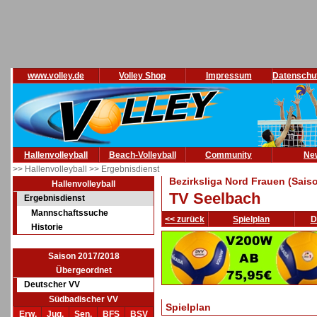
www.volley.de
Volley Shop
Impressum
Datenschu
Hallenvolleyball
Beach-Volleyball
Community
Ne
>> Hallenvolleyball
>> Ergebnisdienst
Bezirksliga Nord Frauen (Sais
Hallenvolleyball
TV Seelbach
Ergebnisdienst
Mannschaftssuche
<< zurück
Spielplan
D
Historie
Saison 2017/2018
Übergeordnet
Deutscher VV
Südbadischer VV
Spielplan
Erw.
Jug.
Sen.
BFS
BSV