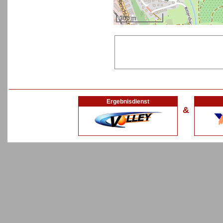
300 m
Ergebnisdienst
&