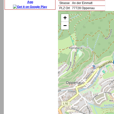
App
Strasse
An der Einmatt
PLZ Ort
77728 Oppenau
+
−