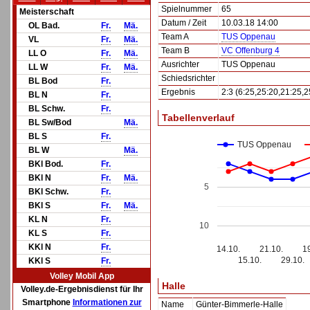
Spielnummer
65
Meisterschaft
Datum / Zeit
10.03.18 14:00
OL Bad.
Fr.
Mä.
Team A
TUS Oppenau
VL
Fr.
Mä.
Team B
VC Offenburg 4
LL O
Fr.
Mä.
Ausrichter
TUS Oppenau
LL W
Fr.
Mä.
Schiedsrichter
BL Bod
Fr.
Ergebnis
2:3 (6:25,25:20,21:25,2
BL N
Fr.
BL Schw.
Fr.
Tabellenverlauf
BL Sw/Bod
Mä.
BL S
Fr.
TUS Oppenau
BL W
Mä.
BKl Bod.
Fr.
BKl N
Fr.
Mä.
5
BKl Schw.
Fr.
BKl S
Fr.
Mä.
KL N
Fr.
10
KL S
Fr.
KKl N
Fr.
14.10.
21.10.
1
15.10.
29.10.
KKl S
Fr.
Volley Mobil App
Halle
Volley.de-Ergebnisdienst für Ihr
Smartphone
Informationen zur
Name
Günter-Bimmerle-Halle