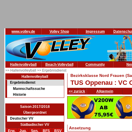
www.volley.de
Volley Shop
Impressum
Datenschu
Hallenvolleyball
Beach-Volleyball
Community
Ne
>> Hallenvolleyball
>> Ergebnisdienst
Bezirksklasse Nord Frauen (Sa
Hallenvolleyball
TUS Oppenau : VC O
Ergebnisdienst
Mannschaftssuche
<< zurück
Allgemein
Historie
Saison 2017/2018
Übergeordnet
Deutscher VV
Südbadischer VV
Ansetzung
Erw.
Jug.
Sen.
BFS
BSV