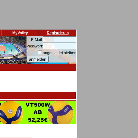
MyVolley
Registrieren
E-Mail:
Passwort:
angemeldet bleiben