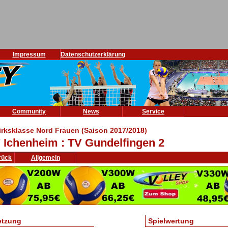
Impressum
Datenschutzerklärung
Community
News
Service
irksklasse Nord Frauen (Saison 2017/2018)
 Ichenheim : TV Gundelfingen 2
rück
Allgemein
etzung
Spielwertung