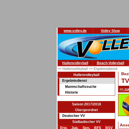
www.volley.de
Volley Shop
Hallenvolleyball
Beach-Volleyball
>> Hallenvolleyball
>> Ergebnisdienst
Bez
Hallenvolleyball
TV
Ergebnisdienst
Mannschaftssuche
<< zu
Historie
Saison 2017/2018
Übergeordnet
Deutscher VV
Südbadischer VV
Ans
Erw.
Jug.
Sen.
BFS
BSV