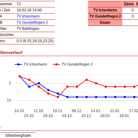
lnummer
72
Sätze
/ Zeit
10.03.18 14:00
TV Ichenheim
0
 A
TV Ichenheim
TV Gundelfingen 2
3
 B
TV Gundelfingen 2
Dauer
hter
TV Bahlingen
dsrichter
nis
0:3 (9:25,19:25,23:25)
llenverlauf
TV Ichenheim
TV Gundelfingen 2
5
10
14.10.
21.10.
19.11.
09.12.
14.01.
21.01.
17.02
15.10.
29.10.
03.12.
10.12.
20.01.
28.01.
e
Silberberghalle