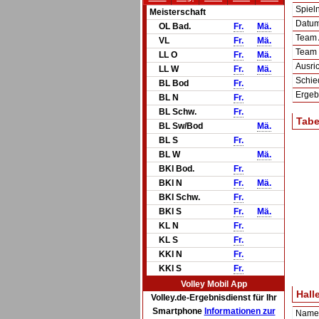
Spie
Meisterschaft
Datum 
OL Bad.
Fr.
Mä.
Team
VL
Fr.
Mä.
Team
LL O
Fr.
Mä.
Ausric
LL W
Fr.
Mä.
Schie
BL Bod
Fr.
Ergeb
BL N
Fr.
BL Schw.
Fr.
Tabe
BL Sw/Bod
Mä.
BL S
Fr.
BL W
Mä.
BKl Bod.
Fr.
BKl N
Fr.
Mä.
BKl Schw.
Fr.
BKl S
Fr.
Mä.
KL N
Fr.
KL S
Fr.
KKl N
Fr.
KKl S
Fr.
Volley Mobil App
Hall
Volley.de-Ergebnisdienst für Ihr
Smartphone
Informationen zur
Name