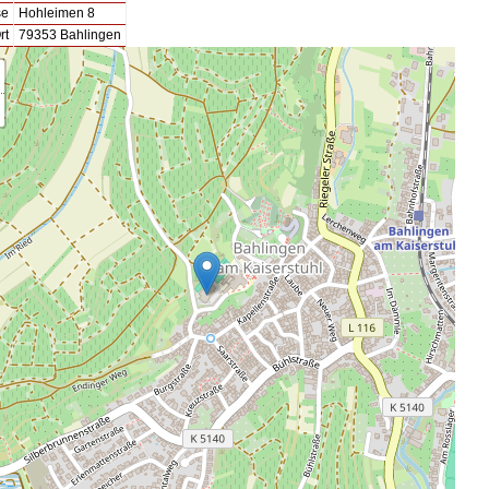
se
Hohleimen 8
rt
79353 Bahlingen