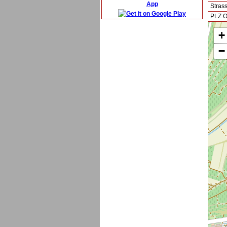
App
Stras
PLZ O
+
−