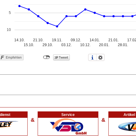
5
10
14.10.
21.10.
19.11.
09.12.
14.01.
21.01.
17.02
15.10.
29.10.
03.12.
10.12.
20.01.
28.01.
dienst
Service
Artike
&
&