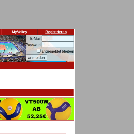
MyVolley
Registrieren
E-Mail:
Passwort:
angemeldet bleiben