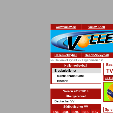
www.volley.de
Volley Shop
Hallenvolleyball
Beach-Volleyball
>> Hallenvolleyball
>> Ergebnisdienst
Bez
Hallenvolleyball
TV
Ergebnisdienst
Mannschaftssuche
<< zu
Historie
Saison 2017/2018
Übergeordnet
Deutscher VV
Südbadischer VV
Spie
Erw.
Jug.
Sen.
BFS
BSV