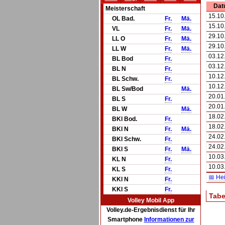
Dat
Meisterschaft
15.10
OL Bad.
Fr.
Mä.
15.10
VL
Fr.
Mä.
29.10
LL O
Fr.
Mä.
29.10
LL W
Fr.
Mä.
03.12
BL Bod
Fr.
03.12
BL N
Fr.
10.12
BL Schw.
Fr.
10.12
BL Sw/Bod
Mä.
20.01
BL S
Fr.
20.01
BL W
Mä.
18.02
BKl Bod.
Fr.
18.02
BKl N
Fr.
Mä.
24.02
BKl Schw.
Fr.
24.02
BKl S
Fr.
Mä.
10.03
KL N
Fr.
10.03
KL S
Fr.
📅 He
KKl N
Fr.
KKl S
Fr.
Tabe
Volley Mobil App
Volley.de-Ergebnisdienst für Ihr
Smartphone
Informationen zur