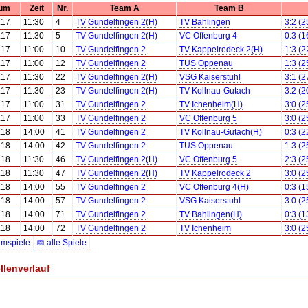
um
Zeit
Nr.
Team A
Team B
.17
11:30
4
TV Gundelfingen 2(H)
TV Bahlingen
3:2 (2
.17
11:30
5
TV Gundelfingen 2(H)
VC Offenburg 4
0:3 (1
.17
11:00
10
TV Gundelfingen 2
TV Kappelrodeck 2(H)
1:3 (2
.17
11:00
12
TV Gundelfingen 2
TUS Oppenau
1:3 (2
.17
11:30
22
TV Gundelfingen 2(H)
VSG Kaiserstuhl
3:1 (2
.17
11:30
23
TV Gundelfingen 2(H)
TV Kollnau-Gutach
3:2 (2
.17
11:00
31
TV Gundelfingen 2
TV Ichenheim(H)
3:0 (2
.17
11:00
33
TV Gundelfingen 2
VC Offenburg 5
3:0 (2
.18
14:00
41
TV Gundelfingen 2
TV Kollnau-Gutach(H)
0:3 (2
.18
14:00
42
TV Gundelfingen 2
TUS Oppenau
1:3 (2
.18
11:30
46
TV Gundelfingen 2(H)
VC Offenburg 5
2:3 (2
.18
11:30
47
TV Gundelfingen 2(H)
TV Kappelrodeck 2
3:0 (2
.18
14:00
55
TV Gundelfingen 2
VC Offenburg 4(H)
0:3 (1
.18
14:00
57
TV Gundelfingen 2
VSG Kaiserstuhl
3:0 (2
.18
14:00
71
TV Gundelfingen 2
TV Bahlingen(H)
0:3 (1
.18
14:00
72
TV Gundelfingen 2
TV Ichenheim
3:0 (2
imspiele
📅 alle Spiele
llenverlauf