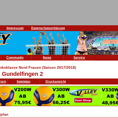
Impressum
Datenschutzerklärung
Community
News
Service
irksklasse Nord Frauen (Saison 2017/2018)
 Gundelfingen 2
rück
Spielplan
Druckansicht
lplan