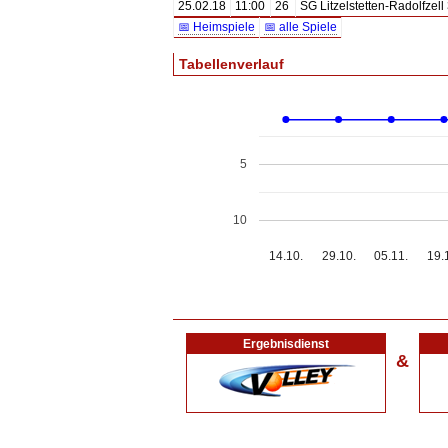
25.02.18
11:00
26
SG Litzelstetten-Radolfzell
📅 Heimspiele
📅 alle Spiele
Tabellenverlauf
5
10
14.10.
29.10.
05.11.
19.
Ergebnisdienst
&