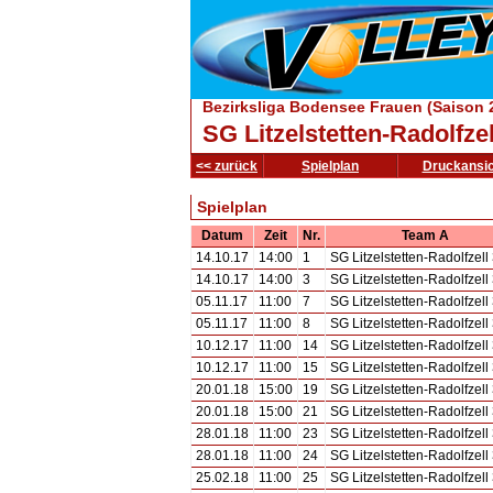
Bezirksliga Bodensee Frauen (Saison 
SG Litzelstetten-Radolfzel
<< zurück
Spielplan
Druckansic
Spielplan
Datum
Zeit
Nr.
Team A
14.10.17
14:00
1
SG Litzelstetten-Radolfzell
14.10.17
14:00
3
SG Litzelstetten-Radolfzell
05.11.17
11:00
7
SG Litzelstetten-Radolfzell
05.11.17
11:00
8
SG Litzelstetten-Radolfzell
10.12.17
11:00
14
SG Litzelstetten-Radolfzell
10.12.17
11:00
15
SG Litzelstetten-Radolfzell
20.01.18
15:00
19
SG Litzelstetten-Radolfzell
20.01.18
15:00
21
SG Litzelstetten-Radolfzell
28.01.18
11:00
23
SG Litzelstetten-Radolfzell
28.01.18
11:00
24
SG Litzelstetten-Radolfzell
25.02.18
11:00
25
SG Litzelstetten-Radolfzell