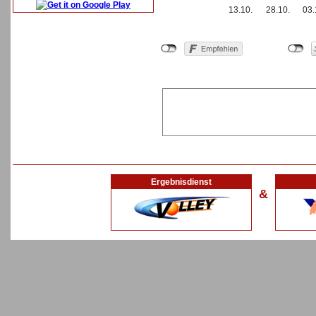
13.10.
28.10.
03.
Ergebnisdienst
&