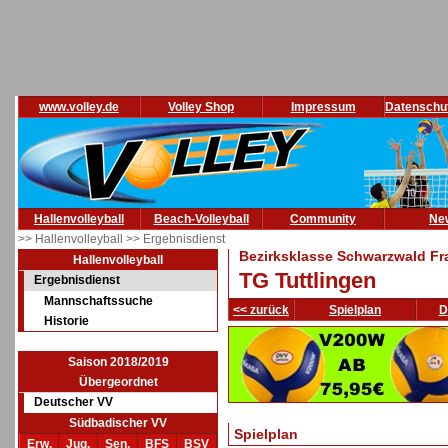
www.volley.de
Volley Shop
Impressum
Datenschu
Hallenvolleyball
Beach-Volleyball
Community
Ne
>> Hallenvolleyball
>> Ergebnisdienst
Bezirksklasse Schwarzwald Fr
Hallenvolleyball
TG Tuttlingen
Ergebnisdienst
Mannschaftssuche
<< zurück
Spielplan
D
Historie
Saison 2018/2019
Übergeordnet
Deutscher VV
Südbadischer VV
Spielplan
Erw.
Jug.
Sen.
BFS
BSV