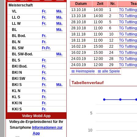
Datum
Zeit
Nr.
Te
Meisterschaft
13.10.18
14:00
1
TG Tuttlin
VL
Fr.
Mä.
13.10.18
14:00
2
TG Tuttlin
LL O
Fr.
Mä.
28.10.18
11:00
5
TG Tuttlin
LL W
Fr.
Mä.
28.10.18
11:00
6
TG Tuttlin
BL
Mä.
18.11.18
11:00
10
TG Tuttlin
BL Bod.
Fr.
18.11.18
11:00
12
TG Tuttlin
BL N
Fr.
16.02.19
15:00
22
TG Tuttlin
BL SW
Fr.
Fr.
16.02.19
15:00
24
TG Tuttlin
BL SW-Bod.
Mä.
24.03.19
12:00
28
TG Tuttlin
BL S
Fr.
24.03.19
12:00
29
TG Tuttlin
BKl Bod.
Fr.
📅 Heimspiele
📅 alle Spiele
BKl N
Fr.
BKl SW
Fr.
Tabellenverlauf
BKl S
Fr.
Mä.
KL N
Fr.
KL S
Fr.
KKl N
Fr.
KKl S
Fr.
5
Volley Mobil App
Volley.de-Ergebnisdienst für Ihr
Smartphone
Informationen zur
10
App