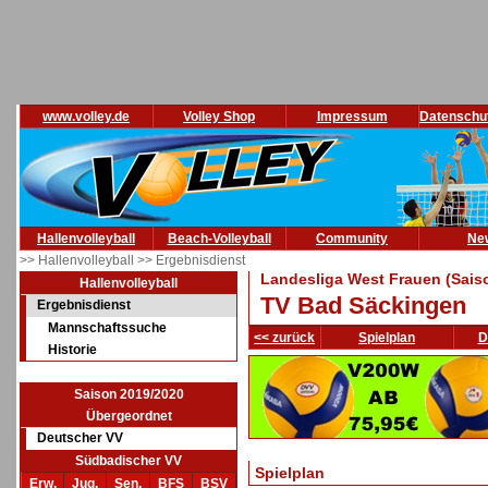
www.volley.de
Volley Shop
Impressum
Datenschu
Hallenvolleyball
Beach-Volleyball
Community
Ne
>> Hallenvolleyball
>> Ergebnisdienst
Landesliga West Frauen (Sais
Hallenvolleyball
TV Bad Säckingen
Ergebnisdienst
Mannschaftssuche
<< zurück
Spielplan
D
Historie
Saison 2019/2020
Übergeordnet
Deutscher VV
Südbadischer VV
Spielplan
Erw.
Jug.
Sen.
BFS
BSV