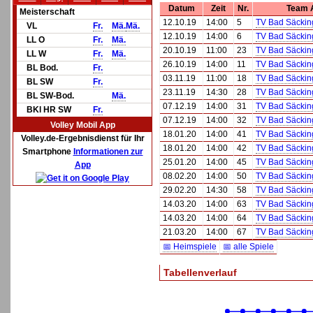
Datum
Zeit
Nr.
Team 
Meisterschaft
12.10.19
14:00
5
TV Bad Säckin
VL
Fr.
Mä.
Mä.
12.10.19
14:00
6
TV Bad Säckin
LL O
Fr.
Mä.
20.10.19
11:00
23
TV Bad Säcki
LL W
Fr.
Mä.
26.10.19
14:00
11
TV Bad Säcki
BL Bod.
Fr.
03.11.19
11:00
18
TV Bad Säcki
BL SW
Fr.
23.11.19
14:30
28
TV Bad Säcki
BL SW-Bod.
Mä.
07.12.19
14:00
31
TV Bad Säckin
BKl HR SW
Fr.
07.12.19
14:00
32
TV Bad Säckin
Volley Mobil App
18.01.20
14:00
41
TV Bad Säckin
Volley.de-Ergebnisdienst für Ihr
18.01.20
14:00
42
TV Bad Säckin
Smartphone
Informationen zur
25.01.20
14:00
45
TV Bad Säcki
App
08.02.20
14:00
50
TV Bad Säcki
29.02.20
14:30
58
TV Bad Säcki
14.03.20
14:00
63
TV Bad Säckin
14.03.20
14:00
64
TV Bad Säckin
21.03.20
14:00
67
TV Bad Säcki
📅 Heimspiele
📅 alle Spiele
Tabellenverlauf