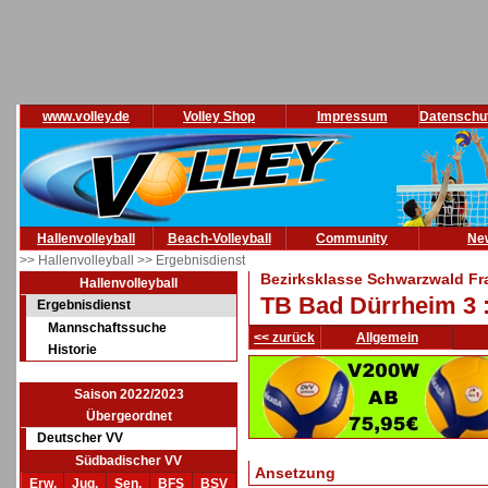
www.volley.de
Volley Shop
Impressum
Datenschu
Hallenvolleyball
Beach-Volleyball
Community
Ne
>> Hallenvolleyball
>> Ergebnisdienst
Bezirksklasse Schwarzwald Fr
Hallenvolleyball
TB Bad Dürrheim 3 :
Ergebnisdienst
Mannschaftssuche
<< zurück
Allgemein
Historie
Saison 2022/2023
Übergeordnet
Deutscher VV
Südbadischer VV
Ansetzung
Erw.
Jug.
Sen.
BFS
BSV