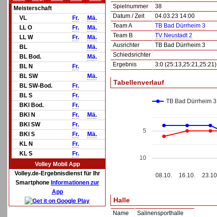
Spielnummer
38
Meisterschaft
Datum / Zeit
04.03.23 14:00
VL
Fr.
Mä.
Team A
TB Bad Dürrheim 3
LL O
Fr.
Mä.
Team B
TV Neustadt 2
LL W
Fr.
Mä.
Ausrichter
TB Bad Dürrheim 3
BL
Mä.
Schiedsrichter
BL Bod.
Mä.
Ergebnis
3:0 (25:13,25:21,25:21)
BL N
Fr.
BL SW
Mä.
Tabellenverlauf
BL SW-Bod.
Fr.
BL S
Fr.
TB Bad Dürrheim 3
BKl Bod.
Fr.
BKl N
Fr.
Mä.
BKl SW
Fr.
5
BKl S
Fr.
Mä.
KL N
Fr.
KL S
Fr.
10
Volley Mobil App
Volley.de-Ergebnisdienst für Ihr
08.10.
16.10.
23.10
Smartphone
Informationen zur
App
Halle
Name
Salinensporthalle