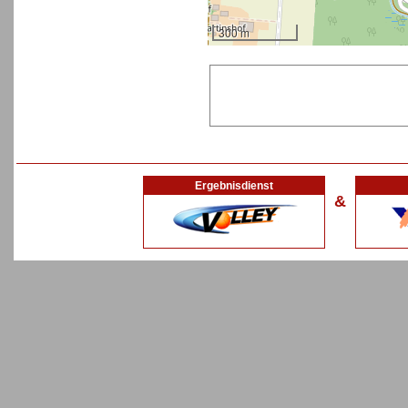
300 m
Ergebnisdienst
&