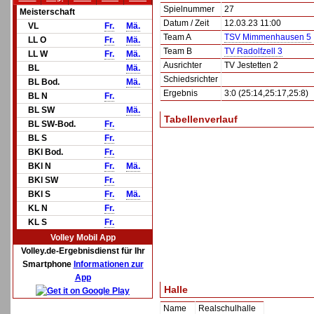
Spielnummer
27
Meisterschaft
Datum / Zeit
12.03.23 11:00
VL
Fr.
Mä.
Team A
TSV Mimmenhausen 5
LL O
Fr.
Mä.
Team B
TV Radolfzell 3
LL W
Fr.
Mä.
Ausrichter
TV Jestetten 2
BL
Mä.
Schiedsrichter
BL Bod.
Mä.
Ergebnis
3:0 (25:14,25:17,25:8)
BL N
Fr.
BL SW
Mä.
Tabellenverlauf
BL SW-Bod.
Fr.
BL S
Fr.
BKl Bod.
Fr.
BKl N
Fr.
Mä.
BKl SW
Fr.
BKl S
Fr.
Mä.
KL N
Fr.
KL S
Fr.
Volley Mobil App
Volley.de-Ergebnisdienst für Ihr
Smartphone
Informationen zur
App
Halle
Name
Realschulhalle