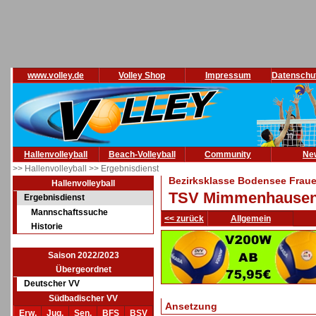
www.volley.de
Volley Shop
Impressum
Datenschu
Hallenvolleyball
Beach-Volleyball
Community
Ne
>> Hallenvolleyball
>> Ergebnisdienst
Bezirksklasse Bodensee Fraue
Hallenvolleyball
TSV Mimmenhausen 5
Ergebnisdienst
Mannschaftssuche
<< zurück
Allgemein
Historie
Saison 2022/2023
Übergeordnet
Deutscher VV
Südbadischer VV
Ansetzung
Erw.
Jug.
Sen.
BFS
BSV