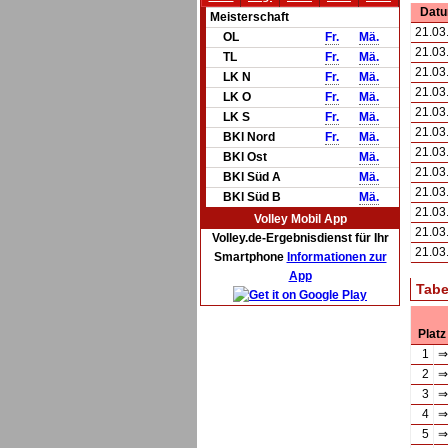
Dat
Meisterschaft
21.03
OL
Fr.
Mä.
21.03
TL
Fr.
Mä.
21.03
LK N
Fr.
Mä.
21.03
LK O
Fr.
Mä.
21.03
LK S
Fr.
Mä.
21.03
BKl Nord
Fr.
Mä.
21.03
BKl Ost
Mä.
21.03
BKl Süd A
Mä.
21.03
BKl Süd B
Mä.
21.03
Volley Mobil App
21.03
Volley.de-Ergebnisdienst für Ihr
21.03
Smartphone
Informationen zur
App
Tabe
Platz
1
⇒
2
⇒
3
⇒
4
⇒
5
⇒