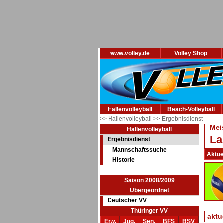
www.volley.de
Volley Shop
Hallenvolleyball
Beach-Volleyball
>> Hallenvolleyball
>> Ergebnisdienst
Mei
Hallenvolleyball
La
Ergebnisdienst
Mannschaftssuche
Aktue
Historie
Saison 2008/2009
Übergeordnet
Deutscher VV
Thüringer VV
aktu
Erw.
Jug.
Sen.
BFS
BSV