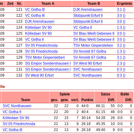
um
Zeit
Nr.
Team A
Team B
Ergebnis
.09
121
VC Gotha III
DJK Arenshausen
3:1 ()
.09
122
VC Gotha III
Stützpunkt Erfurt II
3:0 ()
.09
123
DJK Arenshausen
Stützpunkt Erfurt II
3:0 ()
.09
124
Kölledaer SV 90
VC Gotha II
1:3 ()
.09
125
Kölledaer SV 90
SV Blau Weiß Gebesee II
3:0 ()
.09
126
VC Gotha II
SV Blau Weiß Gebesee II
3:0 ()
.09
127
SV 05 Friedrichroda
TSV Motor Gispersleben
3:2 ()
.09
128
SV 05 Friedrichroda
SV Arnoldi 67 Gotha
1:3 ()
.09
129
TSV Motor Gispersleben
SV Arnoldi 67 Gotha
3:1 ()
.09
130
SG Empor Sondershausen I
SV West 90 Erfurt
2:3 ()
.09
131
SG Empor Sondershausen I
SVC Nordhausen
0:3 ()
.09
132
SV West 90 Erfurt
SVC Nordhausen
0:3 ()
lle
Spiele
Sätze
Bälle
Team
ges.
gew.
verl.
Punkte
Diff.
Diff.
SVC Nordhausen
22
22
0
44:0
66:11
55
0:0
0
VC Gotha II
22
20
2
40:4
61:15
46
0:0
0
Kölledaer SV 90
22
15
7
30:14
54:28
26
0:0
0
SV 05 Friedrichroda
22
13
9
26:18
45:35
10
0:0
0
VC Gotha III
22
13
9
26:18
49:40
9
0:0
0