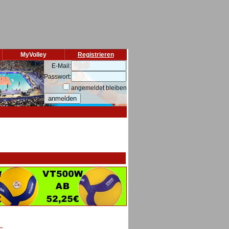
MyVolley
Registrieren
E-Mail:
Passwort:
angemeldet bleiben