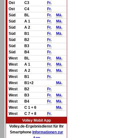
Ost
C3
Fr.
Ost
C4
Fr.
Süd
BL
Fr.
Mä.
Süd
A 1
Fr.
Mä.
Süd
A 2
Fr.
Mä.
Süd
B1
Fr.
Mä.
Süd
B2
Fr.
Süd
B3
Fr.
Süd
B4
Fr.
West
BL
Fr.
Mä.
West
A 1
Fr.
Mä.
West
A 2
Fr.
Mä.
West
B1
Fr.
West
B1+2
Mä.
West
B2
Fr.
West
B3
Fr.
Mä.
West
B4
Fr.
Mä.
West
C 1 + 6
Mä.
West
C 7 + 8
Fr.
Volley Mobil App
Volley.de-Ergebnisdienst für Ihr
Smartphone
Informationen zur