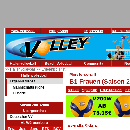
www.volley.de
Volley Shop
Impressum
Datenschu
Hallenvolleyball
Beach-Volleyball
Community
Ne
>> Hallenvolleyball
>> Ergebnisdienst
Meisterschaft
Hallenvolleyball
B1 Frauen (Saison 2
Ergebnisdienst
Mannschaftssuche
Aktuell
Spielplan
Druckansicht
Ei
Historie
Saison 2007/2008
Übergeordnet
Deutscher VV
VL Württemberg
aktuelle Spiele
Erw.
Jug.
Sen.
BFS
BSV