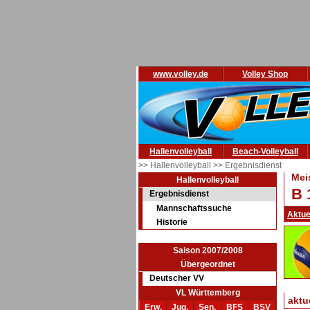
www.volley.de
Volley Shop
Hallenvolleyball
Beach-Volleyball
>> Hallenvolleyball
>> Ergebnisdienst
Mei
Hallenvolleyball
B 
Ergebnisdienst
Mannschaftssuche
Aktue
Historie
Saison 2007/2008
Übergeordnet
Deutscher VV
VL Württemberg
aktu
Erw.
Jug.
Sen.
BFS
BSV