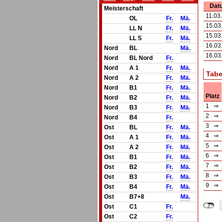
Dat
Meisterschaft
11.03
OL
Fr.
Mä.
15.03
LL N
Fr.
Mä.
15.03
LL S
Fr.
Mä.
16.03
Nord
BL
Mä.
16.03
Nord
BL Nord
Fr.
Nord
A 1
Fr.
Mä.
Tabe
Nord
A 2
Fr.
Mä.
Nord
B1
Fr.
Mä.
Platz
Nord
B2
Fr.
Mä.
1
⇒
Nord
B3
Fr.
Mä.
2
⇒
Nord
B4
Fr.
3
⇒
Ost
BL
Fr.
Mä.
4
⇒
Ost
A 1
Fr.
Mä.
5
⇒
Ost
A 2
Fr.
Mä.
6
⇒
Ost
B1
Fr.
Mä.
7
⇒
Ost
B2
Fr.
Mä.
8
⇒
Ost
B3
Fr.
Mä.
9
⇒
Ost
B4
Fr.
Mä.
Ost
B7+8
Mä.
Ost
C1
Fr.
Ost
C2
Fr.