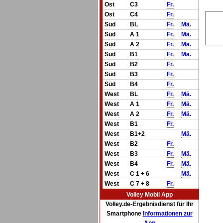
Ost
C3
Fr.
Ost
C4
Fr.
Süd
BL
Fr.
Mä.
Süd
A 1
Fr.
Mä.
Süd
A 2
Fr.
Mä.
Süd
B1
Fr.
Mä.
Süd
B2
Fr.
Süd
B3
Fr.
Süd
B4
Fr.
West
BL
Fr.
Mä.
West
A 1
Fr.
Mä.
West
A 2
Fr.
Mä.
West
B1
Fr.
West
B1+2
Mä.
West
B2
Fr.
West
B3
Fr.
Mä.
West
B4
Fr.
Mä.
West
C 1 + 6
Mä.
West
C 7 + 8
Fr.
Volley Mobil App
Volley.de-Ergebnisdienst für Ihr
Smartphone
Informationen zur