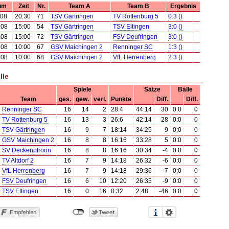
um
Zeit
Nr.
Team A
Team B
Ergebnis
.08
20:30
71
TSV Gärtringen
TV Rottenburg 5
0:3 ()
.08
15:00
54
TSV Gärtringen
TSV Eltingen
3:0 ()
.08
15:00
72
TSV Gärtringen
FSV Deufringen
3:0 ()
.08
10:00
67
GSV Maichingen 2
Renninger SC
1:3 ()
.08
10:00
68
GSV Maichingen 2
VfL Herrenberg
2:3 ()
lle
Spiele
Sätze
Bälle
Team
ges.
gew.
verl.
Punkte
Diff.
Diff.
Renninger SC
16
14
2
28:4
44:14
30
0:0
0
TV Rottenburg 5
16
13
3
26:6
42:14
28
0:0
0
TSV Gärtringen
16
9
7
18:14
34:25
9
0:0
0
GSV Maichingen 2
16
8
8
16:16
33:28
5
0:0
0
SV Deckenpfronn
16
8
8
16:16
30:34
-4
0:0
0
TV Altdorf 2
16
7
9
14:18
26:32
-6
0:0
0
VfL Herrenberg
16
7
9
14:18
29:36
-7
0:0
0
FSV Deufringen
16
6
10
12:20
26:35
-9
0:0
0
TSV Eltingen
16
0
16
0:32
2:48
-46
0:0
0