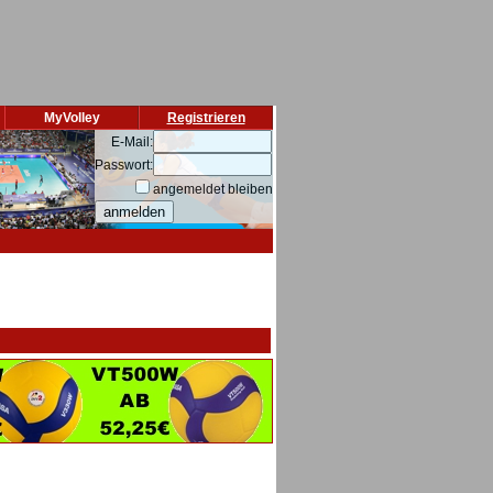
MyVolley
Registrieren
E-Mail:
Passwort:
angemeldet bleiben