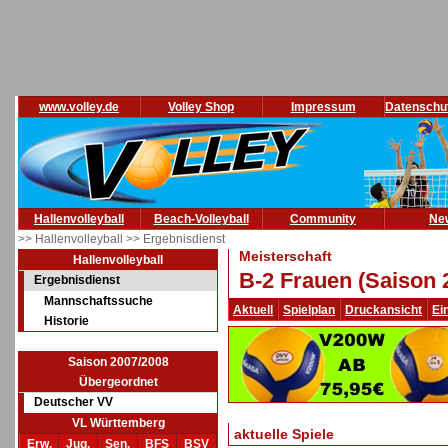
www.volley.de
Volley Shop
Impressum
Datenschu
Hallenvolleyball
Beach-Volleyball
Community
Ne
>> Hallenvolleyball
>> Ergebnisdienst
Meisterschaft
Hallenvolleyball
B-2 Frauen (Saison 
Ergebnisdienst
Mannschaftssuche
Aktuell
Spielplan
Druckansicht
Ei
Historie
Saison 2007/2008
Übergeordnet
Deutscher VV
VL Württemberg
aktuelle Spiele
Erw.
Jug.
Sen.
BFS
BSV