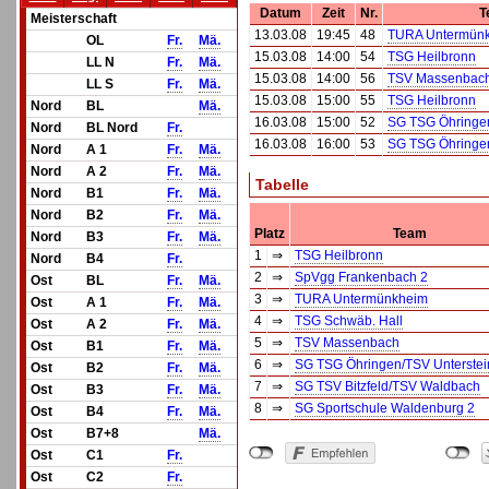
Datum
Zeit
Nr.
T
Meisterschaft
13.03.08
19:45
48
TURA Untermün
OL
Fr.
Mä.
15.03.08
14:00
54
TSG Heilbronn
LL N
Fr.
Mä.
15.03.08
14:00
56
TSV Massenbac
LL S
Fr.
Mä.
15.03.08
15:00
55
TSG Heilbronn
Nord
BL
Mä.
16.03.08
15:00
52
SG TSG Öhringen
Nord
BL Nord
Fr.
16.03.08
16:00
53
SG TSG Öhringen
Nord
A 1
Fr.
Mä.
Nord
A 2
Fr.
Mä.
Tabelle
Nord
B1
Fr.
Mä.
Nord
B2
Fr.
Mä.
Platz
Team
Nord
B3
Fr.
Mä.
1
⇒
TSG Heilbronn
Nord
B4
Fr.
2
⇒
SpVgg Frankenbach 2
Ost
BL
Fr.
Mä.
3
⇒
TURA Untermünkheim
Ost
A 1
Fr.
Mä.
4
⇒
TSG Schwäb. Hall
Ost
A 2
Fr.
Mä.
5
⇒
TSV Massenbach
Ost
B1
Fr.
Mä.
6
⇒
SG TSG Öhringen/TSV Unterste
Ost
B2
Fr.
Mä.
7
⇒
SG TSV Bitzfeld/TSV Waldbach
Ost
B3
Fr.
Mä.
8
⇒
SG Sportschule Waldenburg 2
Ost
B4
Fr.
Mä.
Ost
B7+8
Mä.
Ost
C1
Fr.
Ost
C2
Fr.