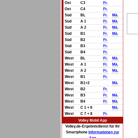
Ost
C3
Fr.
Ost
C4
Fr.
Süd
BL
Fr.
Mä.
Süd
A 1
Fr.
Mä.
Süd
A 2
Fr.
Mä.
Süd
B1
Fr.
Mä.
Süd
B2
Fr.
Süd
B3
Fr.
Süd
B4
Fr.
West
BL
Fr.
Mä.
West
A 1
Fr.
Mä.
West
A 2
Fr.
Mä.
West
B1
Fr.
West
B1+2
Mä.
West
B2
Fr.
West
B3
Fr.
Mä.
West
B4
Fr.
Mä.
West
C 1 + 6
Mä.
West
C 7 + 8
Fr.
Volley Mobil App
Volley.de-Ergebnisdienst für Ihr
Smartphone
Informationen zur