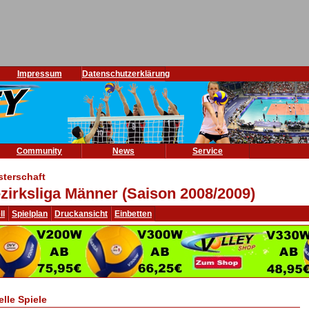
Impressum
Datenschutzerklärung
Community
News
Service
sterschaft
zirksliga Männer (Saison 2008/2009)
ll
Spielplan
Druckansicht
Einbetten
elle Spiele