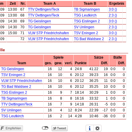
um
Zeit
Nr.
Team A
Team B
Ergebnis
.09
13:00
67
TTV Dettingen/Teck
TB Sigmaringen
3:0 ()
.09
13:00
68
TTV Dettingen/Teck
TSG Leutkirch
2:3 ()
.09
14:30
69
TG Geislingen
TSG Eislingen 2
3:0 ()
.09
14:30
70
TG Geislingen
SV Unlingen
2:3 ()
.09
15:00
71
VLW STP Friedrichshafen
TSV Eningen 2
3:0 ()
.09
72
VLW STP Friedrichshafen
TG Bad Waldsee 2
2:3 ()
lle
Spiele
Sätze
Bälle
Team
ges.
gew.
verl.
Punkte
Diff.
Diff.
TG Geislingen
16
12
4
24:8
41:22
19
0:0
0
TSV Eningen 2
16
10
6
20:12
39:23
16
0:0
0
VLW STP Friedrichshafen
16
10
6
20:12
36:25
11
0:0
0
TG Bad Waldsee 2
16
10
6
20:12
35:25
10
0:0
0
TSG Eislingen 2
16
9
7
18:14
30:29
1
0:0
0
TB Sigmaringen
16
8
8
16:16
33:32
1
0:0
0
TTV Dettingen/Teck
16
7
9
14:18
26:31
-5
0:0
0
SV Unlingen
16
4
12
8:24
22:39
-17
0:0
0
TSG Leutkirch
16
2
14
4:28
10:46
-36
0:0
0