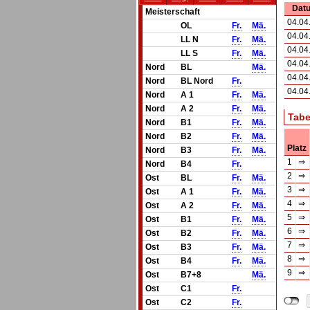
Dat
Meisterschaft
04.04
OL
Fr.
Mä.
04.04
LL N
Fr.
Mä.
04.04
LL S
Fr.
Mä.
04.04
Nord
BL
Mä.
04.04
Nord
BL Nord
Fr.
04.04
Nord
A 1
Fr.
Mä.
Nord
A 2
Fr.
Mä.
Tabe
Nord
B1
Fr.
Mä.
Nord
B2
Fr.
Mä.
Platz
Nord
B3
Fr.
Mä.
1
⇒
Nord
B4
Fr.
2
⇒
Ost
BL
Fr.
Mä.
3
⇒
Ost
A 1
Fr.
Mä.
4
⇒
Ost
A 2
Fr.
Mä.
5
⇒
Ost
B1
Fr.
Mä.
6
⇒
Ost
B2
Fr.
Mä.
7
⇒
Ost
B3
Fr.
Mä.
8
⇒
Ost
B4
Fr.
Mä.
9
⇒
Ost
B7+8
Mä.
Ost
C1
Fr.
Ost
C2
Fr.