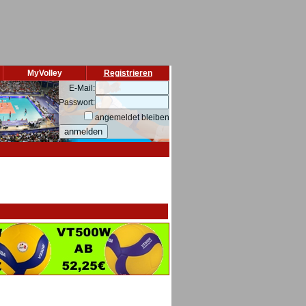
MyVolley
Registrieren
E-Mail:
Passwort:
angemeldet bleiben