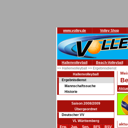
www.volley.de
Volley Shop
Hallenvolleyball
Beach-Volleyball
>> Hallenvolleyball
>> Ergebnisdienst
Mei
Hallenvolleyball
Be
Ergebnisdienst
Mannschaftssuche
Aktue
Historie
Saison 2008/2009
Übergeordnet
Deutscher VV
VL Württemberg
aktu
Erw.
Jug.
Sen.
BFS
BSV