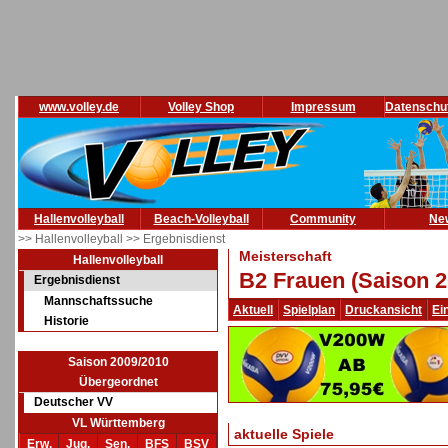
www.volley.de
Volley Shop
Impressum
Datenschu
Hallenvolleyball
Beach-Volleyball
Community
Ne
>> Hallenvolleyball
>> Ergebnisdienst
Meisterschaft
Hallenvolleyball
B2 Frauen (Saison 2
Ergebnisdienst
Mannschaftssuche
Aktuell
Spielplan
Druckansicht
Ei
Historie
Saison 2009/2010
Übergeordnet
Deutscher VV
VL Württemberg
aktuelle Spiele
Erw.
Jug.
Sen.
BFS
BSV