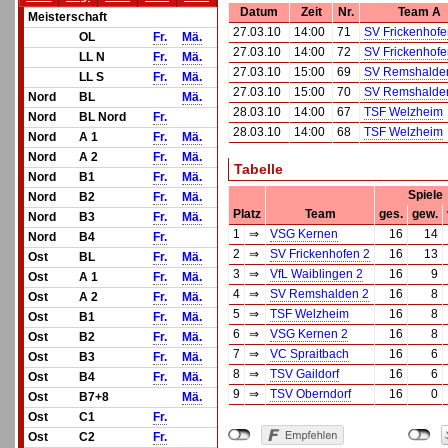
Datum
Zeit
Nr.
Team A
Meisterschaft
27.03.10
14:00
71
SV Frickenhofe
OL
Fr.
Mä.
27.03.10
14:00
72
SV Frickenhofe
LL N
Fr.
Mä.
27.03.10
15:00
69
SV Remshalde
LL S
Fr.
Mä.
27.03.10
15:00
70
SV Remshalde
Nord
BL
Mä.
28.03.10
14:00
67
TSF Welzheim
Nord
BL Nord
Fr.
28.03.10
14:00
68
TSF Welzheim
Nord
A 1
Fr.
Mä.
Nord
A 2
Fr.
Mä.
Tabelle
Nord
B1
Fr.
Mä.
Spiele
Nord
B2
Fr.
Mä.
Platz
Team
ges.
gew.
Nord
B3
Fr.
Mä.
1
⇒
VSG Kernen
16
14
Nord
B4
Fr.
2
⇒
SV Frickenhofen 2
16
13
Ost
BL
Fr.
Mä.
3
⇒
VfL Waiblingen 2
16
9
Ost
A 1
Fr.
Mä.
4
⇒
SV Remshalden 2
16
8
Ost
A 2
Fr.
Mä.
5
⇒
TSF Welzheim
16
8
Ost
B1
Fr.
Mä.
6
⇒
VSG Kernen 2
16
8
Ost
B2
Fr.
Mä.
7
⇒
VC Spraitbach
16
6
Ost
B3
Fr.
Mä.
8
⇒
TSV Gaildorf
16
6
Ost
B4
Fr.
Mä.
9
⇒
TSV Oberndorf
16
0
Ost
B7+8
Mä.
Ost
C1
Fr.
Ost
C2
Fr.