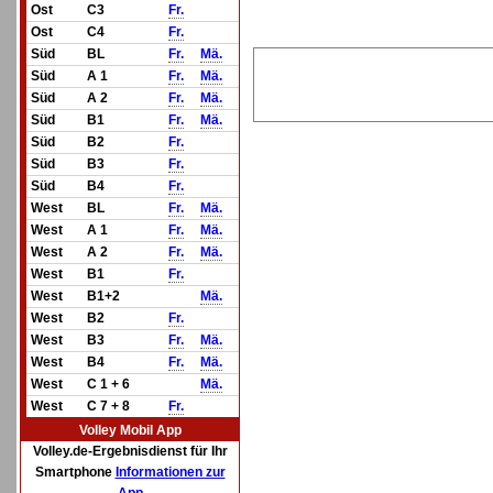
Ost
C3
Fr.
Ost
C4
Fr.
Süd
BL
Fr.
Mä.
Süd
A 1
Fr.
Mä.
Süd
A 2
Fr.
Mä.
Süd
B1
Fr.
Mä.
Süd
B2
Fr.
Süd
B3
Fr.
Süd
B4
Fr.
West
BL
Fr.
Mä.
West
A 1
Fr.
Mä.
West
A 2
Fr.
Mä.
West
B1
Fr.
West
B1+2
Mä.
West
B2
Fr.
West
B3
Fr.
Mä.
West
B4
Fr.
Mä.
West
C 1 + 6
Mä.
West
C 7 + 8
Fr.
Volley Mobil App
Volley.de-Ergebnisdienst für Ihr
Smartphone
Informationen zur