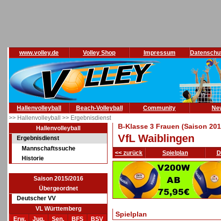
www.volley.de
Volley Shop
Impressum
Datenschu
Hallenvolleyball
Beach-Volleyball
Community
Ne
>> Hallenvolleyball
>> Ergebnisdienst
B-Klasse 3 Frauen (Saison 201
Hallenvolleyball
VfL Waiblingen
Ergebnisdienst
Mannschaftssuche
<< zurück
Spielplan
D
Historie
Saison 2015/2016
Übergeordnet
Deutscher VV
VL Württemberg
Spielplan
Erw.
Jug.
Sen.
BFS
BSV