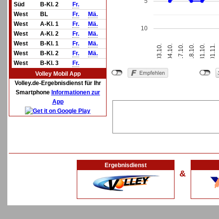
5
Süd
B-Kl. 2
Fr.
West
BL
Fr.
Mä.
West
A-Kl. 1
Fr.
Mä.
10
West
A-Kl. 2
Fr.
Mä.
West
B-Kl. 1
Fr.
Mä.
17.10.
01.11.
03.10.
18.10.
04.10.
31.10.
West
B-Kl. 2
Fr.
Mä.
West
B-Kl. 3
Fr.
Volley Mobil App
Volley.de-Ergebnisdienst für Ihr
Smartphone
Informationen zur
App
Ergebnisdienst
&