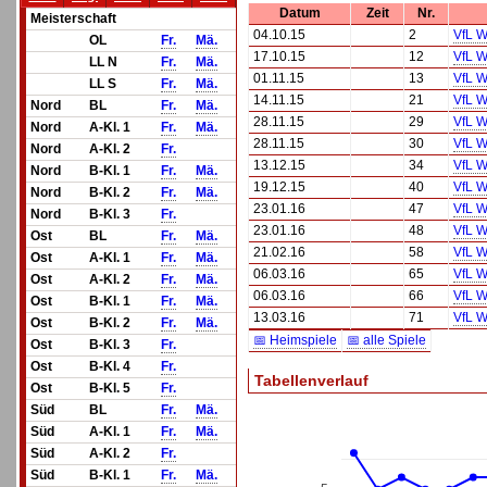
Datum
Zeit
Nr.
Meisterschaft
04.10.15
2
VfL W
OL
Fr.
Mä.
17.10.15
12
VfL W
LL N
Fr.
Mä.
01.11.15
13
VfL W
LL S
Fr.
Mä.
14.11.15
21
VfL W
Nord
BL
Fr.
Mä.
28.11.15
29
VfL W
Nord
A-Kl. 1
Fr.
Mä.
28.11.15
30
VfL W
Nord
A-Kl. 2
Fr.
13.12.15
34
VfL W
Nord
B-Kl. 1
Fr.
Mä.
19.12.15
40
VfL W
Nord
B-Kl. 2
Fr.
Mä.
23.01.16
47
VfL W
Nord
B-Kl. 3
Fr.
23.01.16
48
VfL W
Ost
BL
Fr.
Mä.
21.02.16
58
VfL W
Ost
A-Kl. 1
Fr.
Mä.
06.03.16
65
VfL W
Ost
A-Kl. 2
Fr.
Mä.
06.03.16
66
VfL W
Ost
B-Kl. 1
Fr.
Mä.
13.03.16
71
VfL W
Ost
B-Kl. 2
Fr.
Mä.
📅 Heimspiele
📅 alle Spiele
Ost
B-Kl. 3
Fr.
Ost
B-Kl. 4
Fr.
Tabellenverlauf
Ost
B-Kl. 5
Fr.
Süd
BL
Fr.
Mä.
Süd
A-Kl. 1
Fr.
Mä.
Süd
A-Kl. 2
Fr.
Süd
B-Kl. 1
Fr.
Mä.