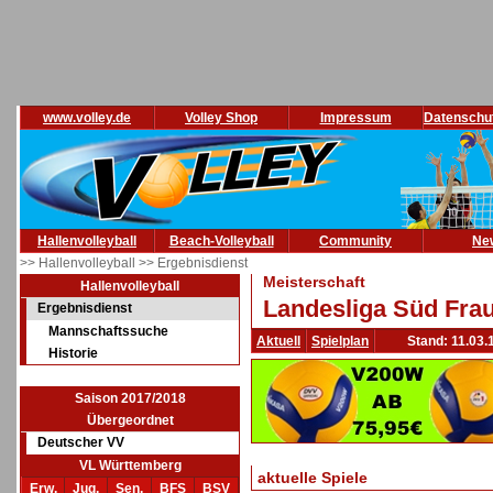
www.volley.de
Volley Shop
Impressum
Datenschu
Hallenvolleyball
Beach-Volleyball
Community
Ne
>> Hallenvolleyball
>> Ergebnisdienst
Meisterschaft
Hallenvolleyball
Landesliga Süd Frau
Ergebnisdienst
Mannschaftssuche
Aktuell
Spielplan
Stand: 11.03.
Historie
Saison 2017/2018
Übergeordnet
Deutscher VV
VL Württemberg
aktuelle Spiele
Erw.
Jug.
Sen.
BFS
BSV