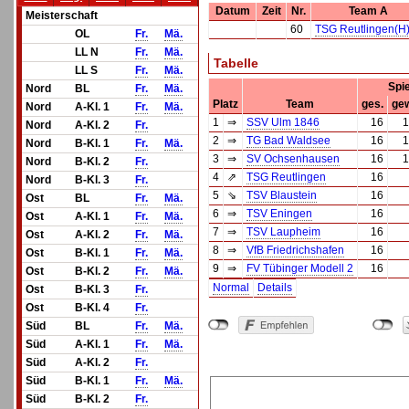
Datum
Zeit
Nr.
Team A
Meisterschaft
60
TSG Reutlingen(H
OL
Fr.
Mä.
LL N
Fr.
Mä.
Tabelle
LL S
Fr.
Mä.
Spi
Nord
BL
Fr.
Mä.
Platz
Team
ges.
ge
Nord
A-Kl. 1
Fr.
Mä.
1
⇒
SSV Ulm 1846
16
1
Nord
A-Kl. 2
Fr.
2
⇒
TG Bad Waldsee
16
1
Nord
B-Kl. 1
Fr.
Mä.
3
⇒
SV Ochsenhausen
16
1
Nord
B-Kl. 2
Fr.
4
⇗
TSG Reutlingen
16
Nord
B-Kl. 3
Fr.
5
⇘
TSV Blaustein
16
Ost
BL
Fr.
Mä.
6
⇒
TSV Eningen
16
Ost
A-Kl. 1
Fr.
Mä.
7
⇒
TSV Laupheim
16
Ost
A-Kl. 2
Fr.
Mä.
8
⇒
VfB Friedrichshafen
16
Ost
B-Kl. 1
Fr.
Mä.
9
⇒
FV Tübinger Modell 2
16
Ost
B-Kl. 2
Fr.
Mä.
Normal
Details
Ost
B-Kl. 3
Fr.
Ost
B-Kl. 4
Fr.
Süd
BL
Fr.
Mä.
Süd
A-Kl. 1
Fr.
Mä.
Süd
A-Kl. 2
Fr.
Süd
B-Kl. 1
Fr.
Mä.
Süd
B-Kl. 2
Fr.