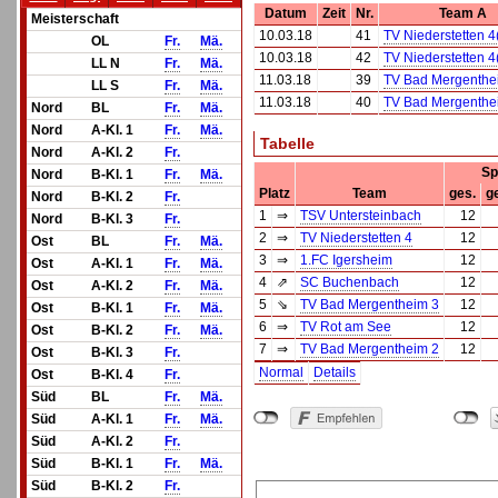
Datum
Zeit
Nr.
Team A
Meisterschaft
10.03.18
41
TV Niederstetten 4
OL
Fr.
Mä.
10.03.18
42
TV Niederstetten 4
LL N
Fr.
Mä.
11.03.18
39
TV Bad Mergenthe
LL S
Fr.
Mä.
11.03.18
40
TV Bad Mergenthe
Nord
BL
Fr.
Mä.
Nord
A-Kl. 1
Fr.
Mä.
Tabelle
Nord
A-Kl. 2
Fr.
Sp
Nord
B-Kl. 1
Fr.
Mä.
Platz
Team
ges.
g
Nord
B-Kl. 2
Fr.
1
⇒
TSV Untersteinbach
12
Nord
B-Kl. 3
Fr.
2
⇒
TV Niederstetten 4
12
Ost
BL
Fr.
Mä.
3
⇒
1.FC Igersheim
12
Ost
A-Kl. 1
Fr.
Mä.
4
⇗
SC Buchenbach
12
Ost
A-Kl. 2
Fr.
Mä.
5
⇘
TV Bad Mergentheim 3
12
Ost
B-Kl. 1
Fr.
Mä.
6
⇒
TV Rot am See
12
Ost
B-Kl. 2
Fr.
Mä.
7
⇒
TV Bad Mergentheim 2
12
Ost
B-Kl. 3
Fr.
Normal
Details
Ost
B-Kl. 4
Fr.
Süd
BL
Fr.
Mä.
Süd
A-Kl. 1
Fr.
Mä.
Süd
A-Kl. 2
Fr.
Süd
B-Kl. 1
Fr.
Mä.
Süd
B-Kl. 2
Fr.