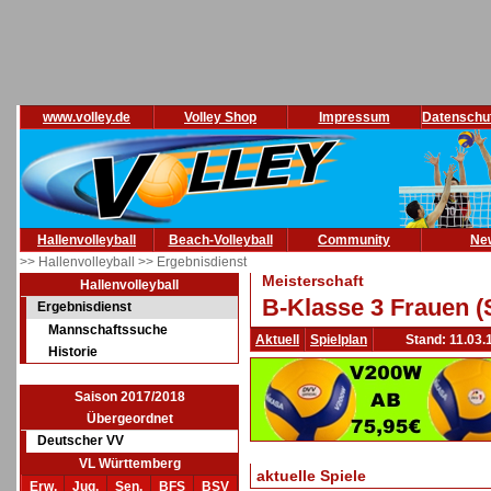
www.volley.de
Volley Shop
Impressum
Datenschu
Hallenvolleyball
Beach-Volleyball
Community
Ne
>> Hallenvolleyball
>> Ergebnisdienst
Meisterschaft
Hallenvolleyball
B-Klasse 3 Frauen (
Ergebnisdienst
Mannschaftssuche
Aktuell
Spielplan
Stand: 11.03.
Historie
Saison 2017/2018
Übergeordnet
Deutscher VV
VL Württemberg
aktuelle Spiele
Erw.
Jug.
Sen.
BFS
BSV