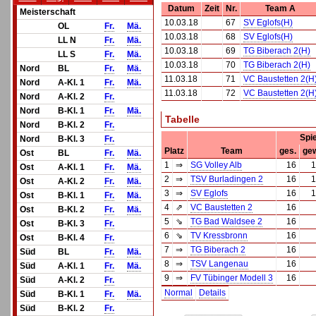
Datum
Zeit
Nr.
Team A
Meisterschaft
10.03.18
67
SV Eglofs(H)
OL
Fr.
Mä.
10.03.18
68
SV Eglofs(H)
LL N
Fr.
Mä.
10.03.18
69
TG Biberach 2(H)
LL S
Fr.
Mä.
10.03.18
70
TG Biberach 2(H)
Nord
BL
Fr.
Mä.
11.03.18
71
VC Baustetten 2(H
Nord
A-Kl. 1
Fr.
Mä.
11.03.18
72
VC Baustetten 2(H
Nord
A-Kl. 2
Fr.
Nord
B-Kl. 1
Fr.
Mä.
Tabelle
Nord
B-Kl. 2
Fr.
Spi
Nord
B-Kl. 3
Fr.
Platz
Team
ges.
ge
Ost
BL
Fr.
Mä.
1
⇒
SG Volley Alb
16
1
Ost
A-Kl. 1
Fr.
Mä.
2
⇒
TSV Burladingen 2
16
1
Ost
A-Kl. 2
Fr.
Mä.
3
⇒
SV Eglofs
16
1
Ost
B-Kl. 1
Fr.
Mä.
4
⇗
VC Baustetten 2
16
Ost
B-Kl. 2
Fr.
Mä.
5
⇘
TG Bad Waldsee 2
16
Ost
B-Kl. 3
Fr.
6
⇘
TV Kressbronn
16
Ost
B-Kl. 4
Fr.
7
⇒
TG Biberach 2
16
Süd
BL
Fr.
Mä.
8
⇒
TSV Langenau
16
Süd
A-Kl. 1
Fr.
Mä.
9
⇒
FV Tübinger Modell 3
16
Süd
A-Kl. 2
Fr.
Normal
Details
Süd
B-Kl. 1
Fr.
Mä.
Süd
B-Kl. 2
Fr.