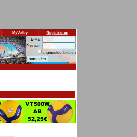
MyVolley
Registrieren
E-Mail:
Passwort:
angemeldet bleiben