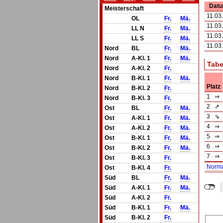
Dat
Meisterschaft
11.03
OL
Fr.
Mä.
11.03
LL N
Fr.
Mä.
11.03
LL S
Fr.
Mä.
11.03
Nord
BL
Fr.
Mä.
Nord
A-Kl. 1
Fr.
Mä.
Tabe
Nord
A-Kl. 2
Fr.
Nord
B-Kl. 1
Fr.
Mä.
Platz
Nord
B-Kl. 2
Fr.
1
⇒
Nord
B-Kl. 3
Fr.
2
⇗
Ost
BL
Fr.
Mä.
3
⇘
Ost
A-Kl. 1
Fr.
Mä.
4
⇒
Ost
A-Kl. 2
Fr.
Mä.
5
⇒
Ost
B-Kl. 1
Fr.
Mä.
6
⇒
Ost
B-Kl. 2
Fr.
Mä.
7
⇒
Ost
B-Kl. 3
Fr.
Norm
Ost
B-Kl. 4
Fr.
Süd
BL
Fr.
Mä.
Süd
A-Kl. 1
Fr.
Mä.
Süd
A-Kl. 2
Fr.
Süd
B-Kl. 1
Fr.
Mä.
Süd
B-Kl. 2
Fr.