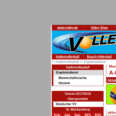
www.volley.de
Volley Shop
Hallenvolleyball
Beach-Volleyball
>> Hallenvolleyball
>> Ergebnisdienst
Mei
Hallenvolleyball
A-
Ergebnisdienst
Mannschaftssuche
Aktue
Historie
Saison 2017/2018
Übergeordnet
Deutscher VV
VL Württemberg
aktu
Erw.
Jug.
Sen.
BFS
BSV