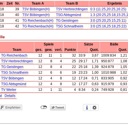
um
Zeit
Nr.
Team A
Team B
Ergebnis
.18
39
TSV Böbingen(H)
TSV Herbrechtingen
0:3 (11:25,20:25,16:25)
.18
40
TSV Böbingen(H)
TSG Abtsgmünd
1:3 (20:25,25:18,15:25,
.18
41
TG Reichenbach(H)
TG Geislingen
3:0 (25:20,25:15,25:11)
.18
42
TG Reichenbach(H)
TSG Schnaitheim
3:0 (25:16,25:18,25:22)
lle
Spiele
Sätze
Bälle
Team
ges.
gew.
verl.
Punkte
Quot.
Quot.
TG Reichenbach
12
11
1
32
33:9
3,67
1009:834
1,21
TSV Herbrechtingen
12
8
4
25
29:17
1,71
950:877
1,08
TG Geislingen
12
8
4
22
25:18
1,39
924:879
1,05
TSG Schnaitheim
12
6
6
19
23:23
1,00
1010:988
1,02
TSV Böbingen
12
4
8
12
17:24
0,71
833:905
0,92
TSG Abtsgmünd
12
4
8
12
17:27
0,63
915:979
0,93
TV Weiler
12
1
11
4
8:34
0,24
749:928
0,81
al
Details