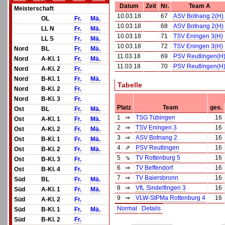
Datum
Zeit
Nr.
Team A
Meisterschaft
10.03.18
67
ASV Botnang 2(H)
OL
Fr.
Mä.
10.03.18
68
ASV Botnang 2(H)
LL N
Fr.
Mä.
10.03.18
71
TSV Eningen 3(H)
LL S
Fr.
Mä.
10.03.18
72
TSV Eningen 3(H)
Nord
BL
Fr.
Mä.
11.03.18
69
PSV Reutlingen(H
Nord
A-Kl. 1
Fr.
Mä.
11.03.18
70
PSV Reutlingen(H
Nord
A-Kl. 2
Fr.
Nord
B-Kl. 1
Fr.
Mä.
Tabelle
Nord
B-Kl. 2
Fr.
Nord
B-Kl. 3
Fr.
Platz
Team
ges.
Ost
BL
Fr.
Mä.
1
⇒
TSG Tübingen
16
Ost
A-Kl. 1
Fr.
Mä.
2
⇒
TSV Eningen 3
16
Ost
A-Kl. 2
Fr.
Mä.
3
⇒
ASV Botnang 2
16
Ost
B-Kl. 1
Fr.
Mä.
4
⇗
PSV Reutlingen
16
Ost
B-Kl. 2
Fr.
Mä.
5
⇘
TV Rottenburg 5
16
Ost
B-Kl. 3
Fr.
6
⇒
TV Beffendorf
16
Ost
B-Kl. 4
Fr.
7
⇒
TV Baiersbronn
16
Süd
BL
Fr.
Mä.
8
⇒
VfL Sindelfingen 3
16
Süd
A-Kl. 1
Fr.
Mä.
9
⇒
VLW-StPMa Rottenburg 4
16
Süd
A-Kl. 2
Fr.
Normal
Details
Süd
B-Kl. 1
Fr.
Mä.
Süd
B-Kl. 2
Fr.