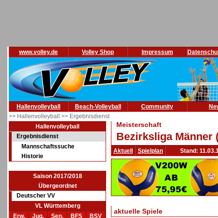
www.volley.de
Volley Shop
Impressum
Datenschu
Hallenvolleyball
Beach-Volleyball
Community
Ne
>> Hallenvolleyball
>> Ergebnisdienst
Meisterschaft
Hallenvolleyball
Bezirksliga Männer 
Ergebnisdienst
Mannschaftssuche
Aktuell
Spielplan
Stand: 11.03.
Historie
Saison 2017/2018
Übergeordnet
Deutscher VV
VL Württemberg
aktuelle Spiele
Erw.
Jug.
Sen.
BFS
BSV