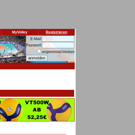
MyVolley
Registrieren
E-Mail:
Passwort:
angemeldet bleiben