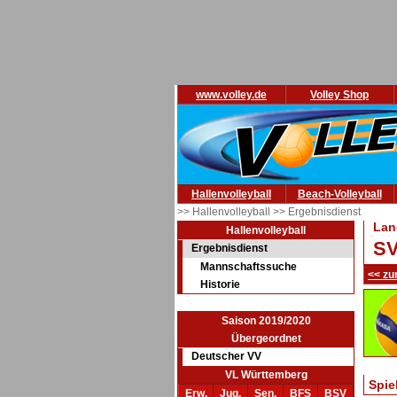
www.volley.de
Volley Shop
Hallenvolleyball
Beach-Volleyball
>> Hallenvolleyball
>> Ergebnisdienst
Lan
Hallenvolleyball
SV
Ergebnisdienst
Mannschaftssuche
<< zu
Historie
Saison 2019/2020
Übergeordnet
Deutscher VV
VL Württemberg
Spie
Erw.
Jug.
Sen.
BFS
BSV