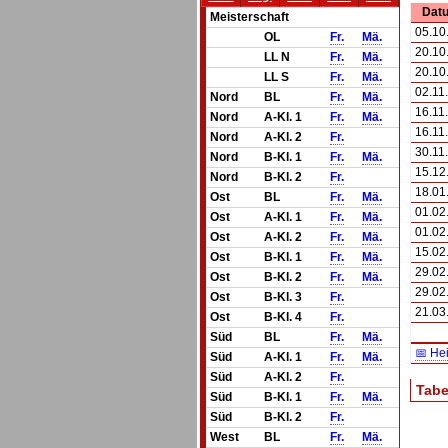
Dat
Meisterschaft
05.10
OL
Fr.
Mä.
20.10
LL N
Fr.
Mä.
20.10
LL S
Fr.
Mä.
02.11
Nord
BL
Fr.
Mä.
16.11
Nord
A-Kl. 1
Fr.
Mä.
16.11
Nord
A-Kl. 2
Fr.
30.11
Nord
B-Kl. 1
Fr.
Mä.
15.12
Nord
B-Kl. 2
Fr.
18.01
Ost
BL
Fr.
Mä.
01.02
Ost
A-Kl. 1
Fr.
Mä.
01.02
Ost
A-Kl. 2
Fr.
Mä.
15.02
Ost
B-Kl. 1
Fr.
Mä.
29.02
Ost
B-Kl. 2
Fr.
Mä.
29.02
Ost
B-Kl. 3
Fr.
21.03
Ost
B-Kl. 4
Fr.
Süd
BL
Fr.
Mä.
📅 He
Süd
A-Kl. 1
Fr.
Mä.
Süd
A-Kl. 2
Fr.
Tabe
Süd
B-Kl. 1
Fr.
Mä.
Süd
B-Kl. 2
Fr.
West
BL
Fr.
Mä.