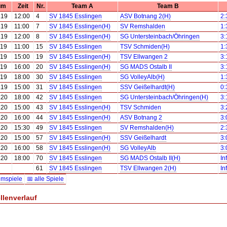
um
Zeit
Nr.
Team A
Team B
.19
12:00
4
SV 1845 Esslingen
ASV Botnang 2(H)
2:
.19
11:00
7
SV 1845 Esslingen(H)
SV Remshalden
1:
.19
12:00
8
SV 1845 Esslingen(H)
SG Untersteinbach/Öhringen
3:
.19
11:00
15
SV 1845 Esslingen
TSV Schmiden(H)
1:
.19
15:00
19
SV 1845 Esslingen(H)
TSV Ellwangen 2
3:
.19
16:00
20
SV 1845 Esslingen(H)
SG MADS Ostalb II
3:
.19
18:00
30
SV 1845 Esslingen
SG VolleyAlb(H)
1:
.19
15:00
31
SV 1845 Esslingen
SSV Geißelhardt(H)
0:
.20
18:00
42
SV 1845 Esslingen
SG Untersteinbach/Öhringen(H)
3:
.20
15:00
43
SV 1845 Esslingen(H)
TSV Schmiden
3:
.20
16:00
44
SV 1845 Esslingen(H)
ASV Botnang 2
3:
.20
15:30
49
SV 1845 Esslingen
SV Remshalden(H)
2:
.20
15:00
57
SV 1845 Esslingen(H)
SSV Geißelhardt
3:
.20
16:00
58
SV 1845 Esslingen(H)
SG VolleyAlb
3:
.20
18:00
70
SV 1845 Esslingen
SG MADS Ostalb II(H)
In
61
SV 1845 Esslingen
TSV Ellwangen 2(H)
In
imspiele
📅 alle Spiele
llenverlauf