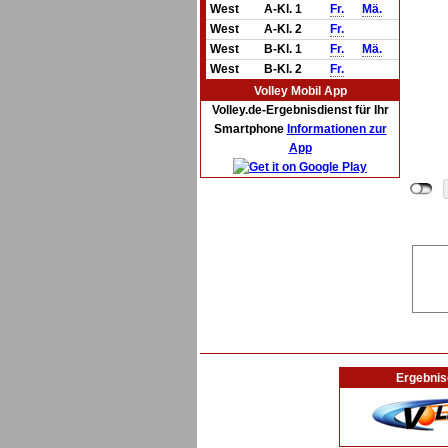
West
A-Kl. 1
Fr.
Mä.
West
A-Kl. 2
Fr.
West
B-Kl. 1
Fr.
Mä.
West
B-Kl. 2
Fr.
Volley Mobil App
Volley.de-Ergebnisdienst für Ihr
Smartphone
Informationen zur
App
Ergebnis