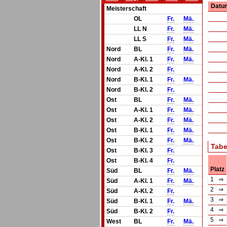
Datu
Meisterschaft
OL
Fr.
Mä.
LL N
Fr.
Mä.
LL S
Fr.
Mä.
Nord
BL
Fr.
Mä.
Nord
A-Kl. 1
Fr.
Mä.
Nord
A-Kl. 2
Fr.
Nord
B-Kl. 1
Fr.
Mä.
Nord
B-Kl. 2
Fr.
Ost
BL
Fr.
Mä.
Ost
A-Kl. 1
Fr.
Mä.
Ost
A-Kl. 2
Fr.
Mä.
Ost
B-Kl. 1
Fr.
Mä.
Ost
B-Kl. 2
Fr.
Mä.
Tabe
Ost
B-Kl. 3
Fr.
Ost
B-Kl. 4
Fr.
Platz
Süd
BL
Fr.
Mä.
1
⇒
Süd
A-Kl. 1
Fr.
Mä.
2
⇒
Süd
A-Kl. 2
Fr.
3
⇒
Süd
B-Kl. 1
Fr.
Mä.
4
⇒
Süd
B-Kl. 2
Fr.
5
⇒
West
BL
Fr.
Mä.