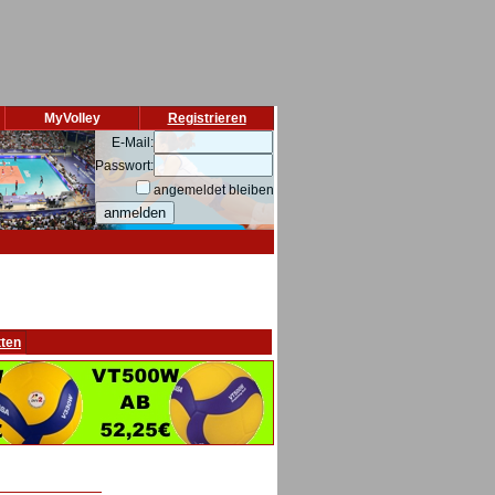
MyVolley
Registrieren
E-Mail:
Passwort:
angemeldet bleiben
tten