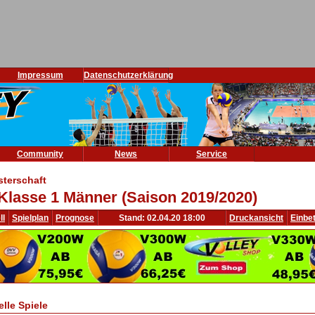
Impressum
Datenschutzerklärung
Community
News
Service
sterschaft
Klasse 1 Männer (Saison 2019/2020)
ll
Spielplan
Prognose
Stand: 02.04.20 18:00
Druckansicht
Einbe
elle Spiele