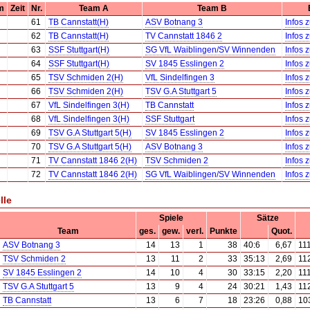
m
Zeit
Nr.
Team A
Team B
61
TB Cannstatt(H)
ASV Botnang 3
Infos 
62
TB Cannstatt(H)
TV Cannstatt 1846 2
Infos 
63
SSF Stuttgart(H)
SG VfL Waiblingen/SV Winnenden
Infos 
64
SSF Stuttgart(H)
SV 1845 Esslingen 2
Infos 
65
TSV Schmiden 2(H)
VfL Sindelfingen 3
Infos 
66
TSV Schmiden 2(H)
TSV G.A Stuttgart 5
Infos 
67
VfL Sindelfingen 3(H)
TB Cannstatt
Infos 
68
VfL Sindelfingen 3(H)
SSF Stuttgart
Infos 
69
TSV G.A Stuttgart 5(H)
SV 1845 Esslingen 2
Infos 
70
TSV G.A Stuttgart 5(H)
ASV Botnang 3
Infos 
71
TV Cannstatt 1846 2(H)
TSV Schmiden 2
Infos 
72
TV Cannstatt 1846 2(H)
SG VfL Waiblingen/SV Winnenden
Infos 
lle
Spiele
Sätze
Team
ges.
gew.
verl.
Punkte
Quot.
ASV Botnang 3
14
13
1
38
40:6
6,67
11
TSV Schmiden 2
13
11
2
33
35:13
2,69
11
SV 1845 Esslingen 2
14
10
4
30
33:15
2,20
11
TSV G.A Stuttgart 5
13
9
4
24
30:21
1,43
11
TB Cannstatt
13
6
7
18
23:26
0,88
10