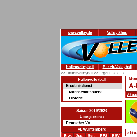
www.volley.de
Volley Shop
Hallenvolleyball
Beach-Volleyball
>> Hallenvolleyball
>> Ergebnisdienst
Mei
Hallenvolleyball
A-
Ergebnisdienst
Mannschaftssuche
Aktue
Historie
Saison 2019/2020
Übergeordnet
Deutscher VV
VL Württemberg
aktu
Erw.
Jug.
Sen.
BFS
BSV