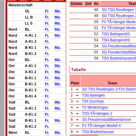
Datum
Zeit
Nr.
Tea
Meisterschaft
48
SG TSG Reutlingen 
OL
Fr.
Mä.
49
SG TSG Reutlingen 
LL N
Fr.
Mä.
50
FV TÃ¼binger Model
LL S
Fr.
Mä.
51
FV TÃ¼binger Model
Nord
BL
Fr.
Mä.
52
TSG Balingen(H)
Nord
A-Kl. 1
Fr.
Mä.
53
TSG Balingen(H)
Nord
A-Kl. 2
Fr.
54
SG Freudenstadt/Ba
Nord
B-Kl. 1
Fr.
Mä.
55
SG Freudenstadt/Ba
Nord
B-Kl. 2
Fr.
56
TSG Bodelshausen(
Ost
BL
Fr.
Mä.
Ost
A-Kl. 1
Fr.
Mä.
Tabelle
Ost
A-Kl. 2
Fr.
Mä.
Ost
B-Kl. 1
Fr.
Mä.
Platz
Team
Ost
B-Kl. 2
Fr.
Mä.
1
⇒
SG TSG Reutlingen 2/TSV Betzi
Ost
B-Kl. 3
Fr.
2
⇒
TSG Balingen
Ost
B-Kl. 4
Fr.
3
⇒
TSF Dornhan
Süd
BL
Fr.
Mä.
4
⇒
TV Winterlingen
Süd
A-Kl. 1
Fr.
Mä.
5
⇒
TSG TÃ¼bingen 2
Süd
A-Kl. 2
Fr.
6
⇒
SG Freudenstadt/Baiersbronn
Süd
B-Kl. 1
Fr.
Mä.
7
⇒
FV TÃ¼binger Modell 4
Süd
B-Kl. 2
Fr.
8
⇒
TSG Bodelshausen
West
BL
Fr.
Mä.