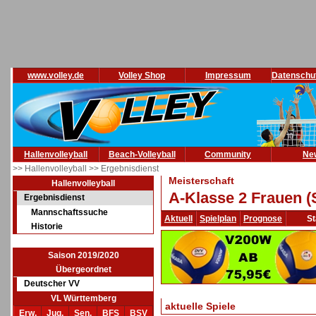
www.volley.de
Volley Shop
Impressum
Datenschu
Hallenvolleyball
Beach-Volleyball
Community
Ne
>> Hallenvolleyball
>> Ergebnisdienst
Meisterschaft
Hallenvolleyball
A-Klasse 2 Frauen (
Ergebnisdienst
Mannschaftssuche
Aktuell
Spielplan
Prognose
St
Historie
Saison 2019/2020
Übergeordnet
Deutscher VV
VL Württemberg
aktuelle Spiele
Erw.
Jug.
Sen.
BFS
BSV