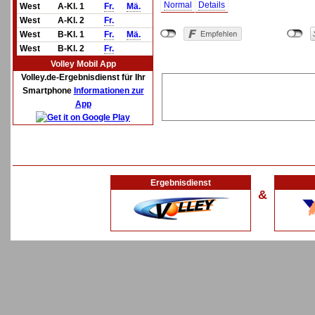
Normal
Details
West
A-Kl. 1
Fr.
Mä.
West
A-Kl. 2
Fr.
West
B-Kl. 1
Fr.
Mä.
West
B-Kl. 2
Fr.
Volley Mobil App
Volley.de-Ergebnisdienst für Ihr
Smartphone
Informationen zur
App
Ergebnisdienst
&