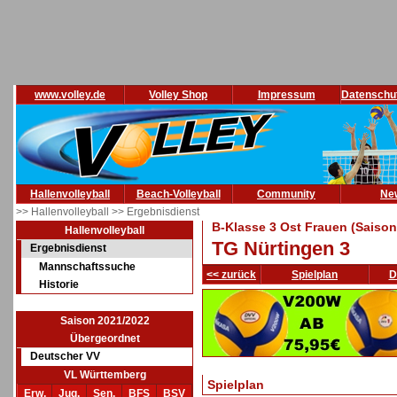
www.volley.de
Volley Shop
Impressum
Datenschu
Hallenvolleyball
Beach-Volleyball
Community
Ne
>> Hallenvolleyball
>> Ergebnisdienst
B-Klasse 3 Ost Frauen (Saison
Hallenvolleyball
TG Nürtingen 3
Ergebnisdienst
Mannschaftssuche
<< zurück
Spielplan
D
Historie
Saison 2021/2022
Übergeordnet
Deutscher VV
VL Württemberg
Spielplan
Erw.
Jug.
Sen.
BFS
BSV