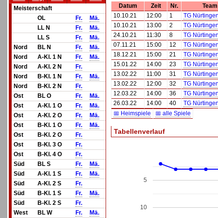
Datum
Zeit
Nr.
Team
Meisterschaft
10.10.21
12:00
1
TG Nürtingen
OL
Fr.
Mä.
10.10.21
13:00
2
TG Nürtingen
LL N
Fr.
Mä.
24.10.21
11:30
8
TG Nürtinge
LL S
Fr.
Mä.
07.11.21
15:00
12
TG Nürtinge
Nord
BL N
Fr.
Mä.
18.12.21
15:00
21
TG Nürtinge
Nord
A-Kl. 1 N
Fr.
Mä.
15.01.22
14:00
23
TG Nürtinge
Nord
A-Kl. 2 N
Fr.
13.02.22
11:00
31
TG Nürtingen
Nord
B-Kl. 1 N
Fr.
Mä.
13.02.22
12:00
32
TG Nürtingen
Nord
B-Kl. 2 N
Fr.
12.03.22
14:00
36
TG Nürtinge
Ost
BL O
Fr.
Mä.
26.03.22
14:00
40
TG Nürtingen
Ost
A-Kl. 1 O
Fr.
Mä.
📅 Heimspiele
📅 alle Spiele
Ost
A-Kl. 2 O
Fr.
Mä.
Ost
B-Kl. 1 O
Fr.
Mä.
Tabellenverlauf
Ost
B-Kl. 2 O
Fr.
Ost
B-Kl. 3 O
Fr.
Ost
B-Kl. 4 O
Fr.
Süd
BL S
Fr.
Mä.
Süd
A-Kl. 1 S
Fr.
Mä.
5
Süd
A-Kl. 2 S
Fr.
Süd
B-Kl. 1 S
Fr.
Mä.
Süd
B-Kl. 2 S
Fr.
10
West
BL W
Fr.
Mä.