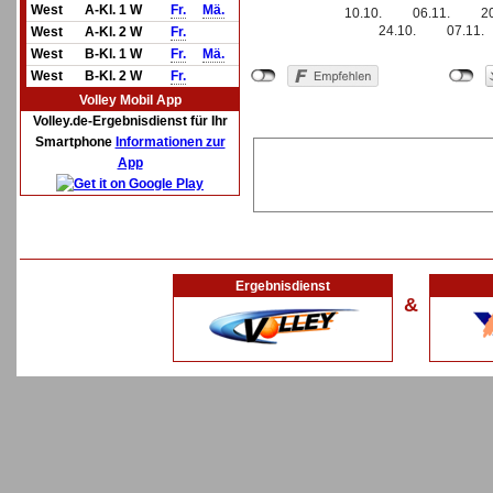
West
A-Kl. 1 W
Fr.
Mä.
10.10.
06.11.
2
24.10.
07.11.
West
A-Kl. 2 W
Fr.
West
B-Kl. 1 W
Fr.
Mä.
West
B-Kl. 2 W
Fr.
Volley Mobil App
Volley.de-Ergebnisdienst für Ihr
Smartphone
Informationen zur
App
Ergebnisdienst
&