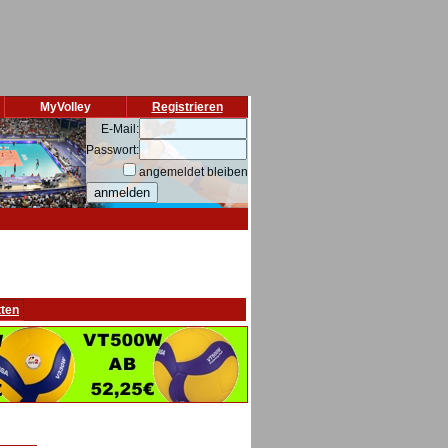
MyVolley
Registrieren
E-Mail:
Passwort:
angemeldet bleiben
tten