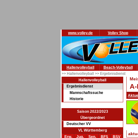
www.volley.de
Volley Shop
Hallenvolleyball
Beach-Volleyball
>> Hallenvolleyball
>> Ergebnisdienst
Mei
Hallenvolleyball
A-
Ergebnisdienst
Mannschaftssuche
Aktue
Historie
Saison 2022/2023
Übergeordnet
Deutscher VV
VL Württemberg
aktu
Erw.
Jug.
Sen.
BFS
BSV