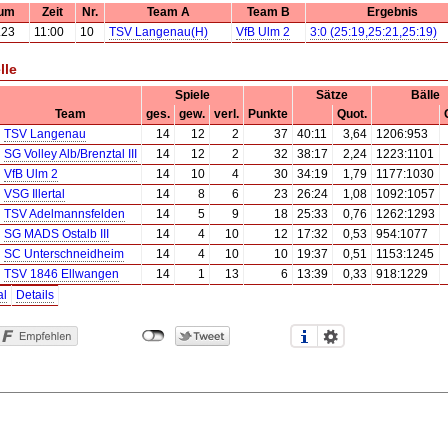
um
Zeit
Nr.
Team A
Team B
Ergebnis
.23
11:00
10
TSV Langenau(H)
VfB Ulm 2
3:0 (25:19,25:21,25:19)
lle
Spiele
Sätze
Bälle
Team
ges.
gew.
verl.
Punkte
Quot.
TSV Langenau
14
12
2
37
40:11
3,64
1206:953
SG Volley Alb/Brenztal III
14
12
2
32
38:17
2,24
1223:1101
VfB Ulm 2
14
10
4
30
34:19
1,79
1177:1030
VSG Illertal
14
8
6
23
26:24
1,08
1092:1057
TSV Adelmannsfelden
14
5
9
18
25:33
0,76
1262:1293
SG MADS Ostalb III
14
4
10
12
17:32
0,53
954:1077
SC Unterschneidheim
14
4
10
10
19:37
0,51
1153:1245
TSV 1846 Ellwangen
14
1
13
6
13:39
0,33
918:1229
al
Details