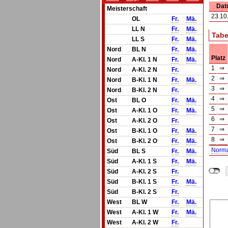
Dat
Meisterschaft
23.10
OL
Fr.
Mä.
LL N
Fr.
Mä.
Tabe
LL S
Fr.
Mä.
Nord
BL N
Fr.
Mä.
Platz
Nord
A-Kl. 1 N
Fr.
Mä.
1
⇒
Nord
A-Kl. 2 N
Fr.
2
⇒
Nord
B-Kl. 1 N
Fr.
Mä.
3
⇒
Nord
B-Kl. 2 N
Fr.
4
⇒
Ost
BL O
Fr.
Mä.
5
⇒
Ost
A-Kl. 1 O
Fr.
Mä.
6
⇒
Ost
A-Kl. 2 O
Fr.
7
⇒
Ost
B-Kl. 1 O
Fr.
Mä.
8
⇒
Ost
B-Kl. 2 O
Fr.
Mä.
Norm
Süd
BL S
Fr.
Mä.
Süd
A-Kl. 1 S
Fr.
Mä.
Süd
A-Kl. 2 S
Fr.
Süd
B-Kl. 1 S
Fr.
Mä.
Süd
B-Kl. 2 S
Fr.
West
BL W
Fr.
Mä.
West
A-Kl. 1 W
Fr.
Mä.
West
A-Kl. 2 W
Fr.