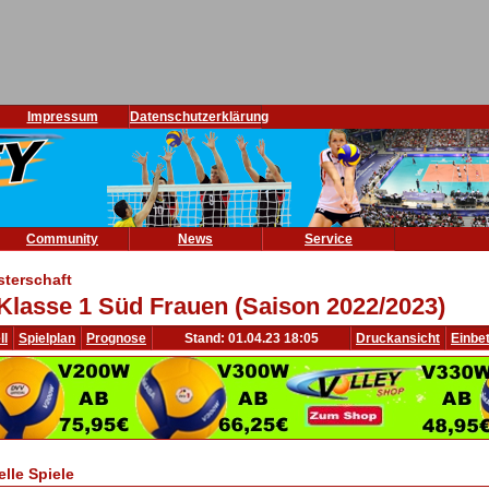
Impressum
Datenschutzerklärung
Community
News
Service
sterschaft
Klasse 1 Süd Frauen (Saison 2022/2023)
ll
Spielplan
Prognose
Stand: 01.04.23 18:05
Druckansicht
Einbe
elle Spiele