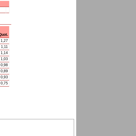
Quot.
1,27
1,11
1,14
1,03
0,98
0,89
0,93
0,75