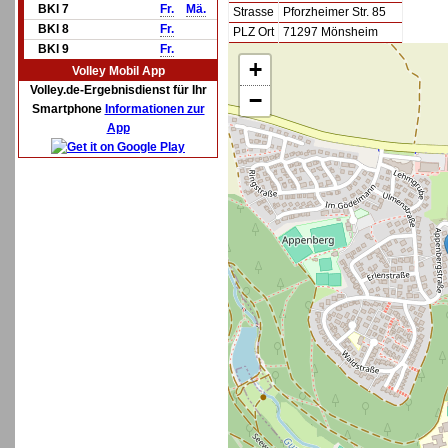
BKl 7
Fr.
Mä.
Strasse
Pforzheimer Str. 85
BKl 8
Fr.
PLZ Ort
71297 Mönsheim
BKl 9
Fr.
+
Volley Mobil App
Volley.de-Ergebnisdienst für Ihr
−
Smartphone
Informationen zur
App