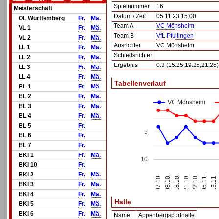
Spielnummer
16
Meisterschaft
Datum / Zeit
05.11.23 15:00
OL Württemberg
Fr.
Mä.
Team A
VC Mönsheim
VL 1
Fr.
Mä.
Team B
VfL Pfullingen
VL 2
Fr.
Mä.
Ausrichter
VC Mönsheim
LL 1
Fr.
Mä.
Schiedsrichter
LL 2
Fr.
Mä.
Ergebnis
0:3 (15:25,19:25,21:25)
LL 3
Fr.
Mä.
LL 4
Fr.
Mä.
Tabellenverlauf
BL 1
Fr.
Mä.
BL 2
Fr.
Mä.
VC Mönsheim
BL 3
Fr.
Mä.
BL 4
Fr.
Mä.
BL 5
Fr.
5
BL 6
Fr.
BL 7
Fr.
BKl 1
Fr.
Mä.
10
BKl 10
Fr.
BKl 2
Fr.
Mä.
07.10.
18.10.
22.10.
13.11.
08.10.
21.10.
05.11.
BKl 3
Fr.
Mä.
BKl 4
Fr.
Mä.
Halle
BKl 5
Fr.
Mä.
BKl 6
Fr.
Mä.
Name
Appenbergsporthalle