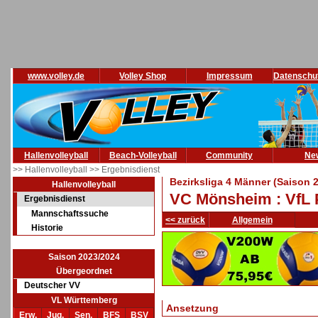
www.volley.de
Volley Shop
Impressum
Datenschu
Hallenvolleyball
Beach-Volleyball
Community
Ne
>> Hallenvolleyball
>> Ergebnisdienst
Bezirksliga 4 Männer (Saison 
Hallenvolleyball
VC Mönsheim : VfL P
Ergebnisdienst
Mannschaftssuche
<< zurück
Allgemein
Historie
Saison 2023/2024
Übergeordnet
Deutscher VV
VL Württemberg
Ansetzung
Erw.
Jug.
Sen.
BFS
BSV