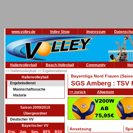
www.volley.de
Volley Shop
Impressum
Datenschu
Hallenvolleyball
Beach-Volleyball
Community
Ne
>> Hallenvolleyball
>> Ergebnisdienst
Bayernliga Nord Frauen (Saiso
Hallenvolleyball
SGS Amberg : TSV 
Ergebnisdienst
Mannschaftssuche
<< zurück
Allgemein
Historie
Saison 2009/2010
Übergeordnet
Deutscher VV
Bayerischer VV
Ansetzung
Spi
Erw.
Jug.
Sen.
BFS
BSV