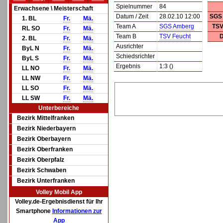
Spielnummer
84
Erwachsene \ Meisterschaft
Datum / Zeit
28.02.10 12:00
SGS
1. BL
Fr.
Mä.
Team A
SGS Amberg
TSV
RL SO
Fr.
Mä.
Team B
TSV Feucht
D
2. BL
Fr.
Mä.
Ausrichter
ByL N
Fr.
Mä.
Schiedsrichter
ByL S
Fr.
Mä.
Ergebnis
1:3 ()
LL NO
Fr.
Mä.
LL NW
Fr.
Mä.
LL SO
Fr.
Mä.
LL SW
Fr.
Mä.
Unterbereiche
Bezirk Mittelfranken
Bezirk Niederbayern
Bezirk Oberbayern
Bezirk Oberfranken
Bezirk Oberpfalz
Bezirk Schwaben
Bezirk Unterfranken
Volley Mobil App
Volley.de-Ergebnisdienst für Ihr
Smartphone
Informationen zur
App