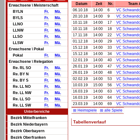
Datum
Zeit
Nr.
Team 
Erwachsene \ Meisterschaft
06.10.18
14:00
6
VC Schwando
BYLN
Fr.
Mä.
20.10.18
14:00
9
VC Schwando
BYLS
Fr.
Mä.
10.11.18
14:00
17
VC Schwando
LLNO
Fr.
Mä.
10.11.18
14:00
18
VC Schwando
LLNW
Fr.
Mä.
17.11.18
14:00
22
VC Schwando
LLSO
Fr.
Mä.
01.12.18
14:00
29
VC Schwando
LLSW
Fr.
Mä.
15.12.18
14:00
33
VC Schwando
Erwachsene \ Pokal
15.12.18
14:00
34
VC Schwando
Pokal
Fr.
Mä.
12.01.19
14:00
40
VC Schwando
Erwachsene \ Relegation
26.01.19
14:00
47
VC Schwando
Re. RL SO
Fr.
Mä.
26.01.19
14:00
48
VC Schwando
Re. BY N
Fr.
Mä.
02.02.19
14:00
53
VC Schwando
Re. BY S
Fr.
Mä.
10.03.19
15:00
56
VC Schwando
Re. LL NO
Fr.
Mä.
16.03.19
14:00
63
VC Schwando
Re. LL NW
Fr.
Mä.
16.03.19
14:00
64
VC Schwando
Re. LL SO
Fr.
Mä.
23.03.19
14:00
69
VC Schwando
Re. LL SW
Fr.
Mä.
📅 Heimspiele
📅 alle Spiele
Unterbereiche
Bezirk Mittelfranken
Tabellenverlauf
Bezirk Niederbayern
Bezirk Oberbayern
Bezirk Oberfranken