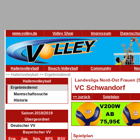
www.volley.de
Volley Shop
Impressum
Datenschu
Hallenvolleyball
Beach-Volleyball
Community
Ne
>> Hallenvolleyball
>> Ergebnisdienst
Landesliga Nord-Ost Frauen (
Hallenvolleyball
VC Schwandorf
Ergebnisdienst
Mannschaftssuche
<< zurück
Spielplan
Historie
Saison 2018/2019
Übergeordnet
Deutscher VV
Bayerischer VV
Spielplan
Erw.
Jug.
Sen.
BFS
BSV