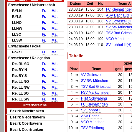
Datum
Zeit
Nr.
Team A
Erwachsene \ Meisterschaft
23.03.19
15:00
104
FC Kleinaitinge
BYLN
Fr.
Mä.
23.03.19
17:00
105
ASV Dachau(H)
BYLS
Fr.
Mä.
23.03.19
18:00
106
VV Gotteszell(H
LLNO
Fr.
Mä.
23.03.19
20:00
107
SV SW Münche
LLNW
Fr.
Mä.
24.03.19
14:00
108
TSV Bad Griesb
LLSO
Fr.
Mä.
24.03.19
15:00
109
VCO München II
LLSW
Fr.
Mä.
24.03.19
15:00
110
SV Lohhof III(H)
Erwachsene \ Pokal
Pokal
Fr.
Mä.
Tabelle
Erwachsene \ Relegation
Spie
Re. RL SO
Fr.
Mä.
Platz
Team
ges.
gew
Re. BY N
Fr.
Mä.
1
⇒
VV Gotteszell
20
1
Re. BY S
Fr.
Mä.
2
⇒
SV SW München
20
1
Re. LL NO
Fr.
Mä.
3
⇒
TSV Bad Griesbach
20
1
Re. LL NW
Fr.
Mä.
4
⇒
FSV Marktoffingen
20
1
Re. LL SO
Fr.
Mä.
5
⇒
FTM Schwabing
20
1
Re. LL SW
Fr.
Mä.
6
⇒
FC Kleinaitingen
20
Unterbereiche
7
⇒
SV Lohhof III
20
Bezirk Mittelfranken
8
⇒
ASV Dachau
20
Bezirk Niederbayern
9
⇒
VCO München II
20
Bezirk Oberbayern
10
⇒
TSV Friedberg
20
Bezirk Oberfranken