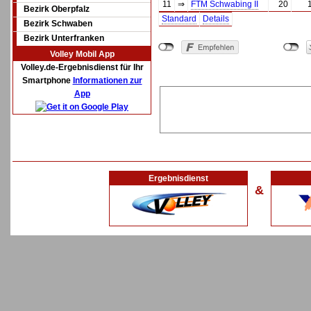
11
⇒
FTM Schwabing II
20
Bezirk Oberpfalz
Standard
Details
Bezirk Schwaben
Bezirk Unterfranken
Volley Mobil App
Volley.de-Ergebnisdienst für Ihr
Smartphone
Informationen zur
App
Ergebnisdienst
&