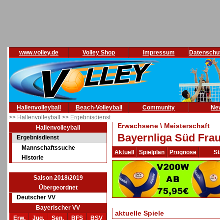
www.volley.de
Volley Shop
Impressum
Datenschu
Hallenvolleyball
Beach-Volleyball
Community
Ne
>> Hallenvolleyball
>> Ergebnisdienst
Erwachsene \ Meisterschaft
Hallenvolleyball
Bayernliga Süd Frau
Ergebnisdienst
Mannschaftssuche
Aktuell
Spielplan
Prognose
St
Historie
Saison 2018/2019
Übergeordnet
Deutscher VV
Bayerischer VV
aktuelle Spiele
Erw.
Jug.
Sen.
BFS
BSV