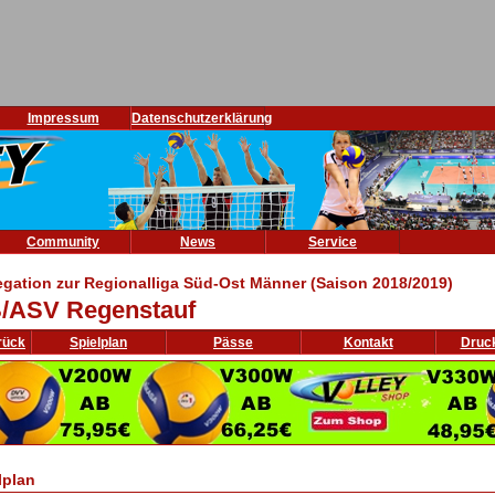
Impressum
Datenschutzerklärung
Community
News
Service
egation zur Regionalliga Süd-Ost Männer (Saison 2018/2019)
/ASV Regenstauf
rück
Spielplan
Pässe
Kontakt
Druc
lplan