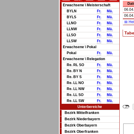
Da
Erwachsene \ Meisterschaft
06.04
BYLN
Fr.
Mä.
06.04
BYLS
Fr.
Mä.
📅 He
LLNO
Fr.
Mä.
LLNW
Fr.
Mä.
Tabe
LLSO
Fr.
Mä.
LLSW
Fr.
Mä.
Erwachsene \ Pokal
Pokal
Fr.
Mä.
Erwachsene \ Relegation
Re. RL SO
Fr.
Mä.
Re. BY N
Fr.
Mä.
Re. BY S
Fr.
Mä.
Re. LL NO
Fr.
Mä.
Re. LL NW
Fr.
Mä.
Re. LL SO
Fr.
Mä.
Re. LL SW
Fr.
Mä.
Unterbereiche
Bezirk Mittelfranken
Bezirk Niederbayern
Bezirk Oberbayern
Bezirk Oberfranken