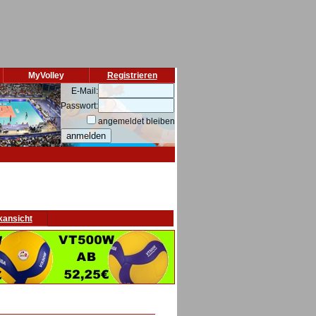
MyVolley
Registrieren
E-Mail:
Passwort:
angemeldet bleiben
kansicht