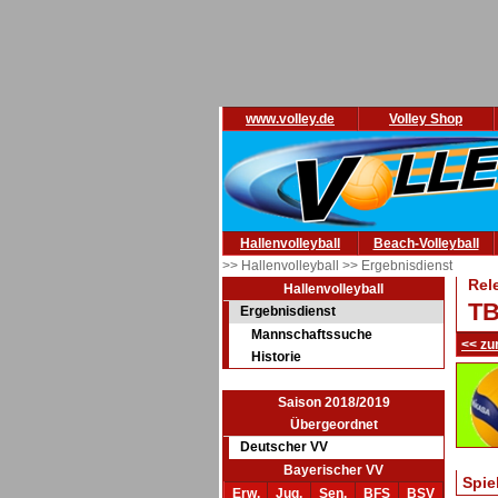
www.volley.de
Volley Shop
Hallenvolleyball
Beach-Volleyball
>> Hallenvolleyball
>> Ergebnisdienst
Rel
Hallenvolleyball
TB
Ergebnisdienst
Mannschaftssuche
<< zu
Historie
Saison 2018/2019
Übergeordnet
Deutscher VV
Bayerischer VV
Spie
Erw.
Jug.
Sen.
BFS
BSV