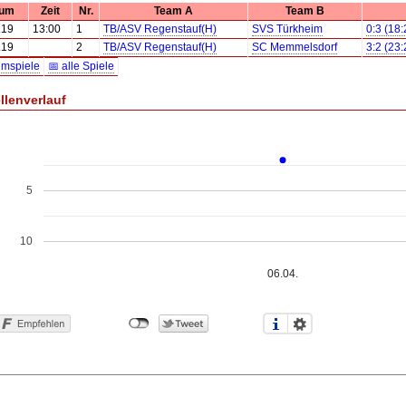
tum
Zeit
Nr.
Team A
Team B
.19
13:00
1
TB/ASV Regenstauf(H)
SVS Türkheim
0:3 (18
.19
2
TB/ASV Regenstauf(H)
SC Memmelsdorf
3:2 (23
imspiele
📅 alle Spiele
llenverlauf
5
10
06.04.