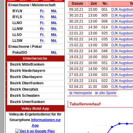
Datum
Zeit
Nr.
T
Erwachsene \ Meisterschaft
09.10.21
15:00
001
DJK Augsbur
BYLN
Fr.
Mä.
30.10.21
13:00
005
DJK Augsburg
BYLS
Fr.
Mä.
30.10.21
13:00
006
DJK Augsburg
LLNO
Fr.
Mä.
13.11.21
14:30
014
DJK Augsbur
LLNW
Fr.
Mä.
22.01.22
13:00
025
DJK Augsbur
LLSO
Fr.
Mä.
05.02.22
14:31
035
DJK Augsbur
LLSW
Fr.
Mä.
15.02.22
13:00
039
DJK Augsburg
Erwachsene \ Pokal
05.03.22
14:30
046
DJK Augsbur
PokalSO
Mä.
19.03.22
16:00
050
DJK Augsburg
Unterbereiche
19.03.22
16:00
051
DJK Augsburg
Bezirk Mittelfranken
26.03.22
14:00
053
DJK Augsbur
Bezirk Niederbayern
27.03.22
13:00
023
DJK Augsburg
Bezirk Oberbayern
27.03.22
13:01
022
DJK Augsburg
Bezirk Oberfranken
02.04.22
11:30
030
DJK Augsbur
Bezirk Oberpfalz
📅 Heimspiele
📅 alle Spiele
Bezirk Schwaben
Bezirk Unterfranken
Tabellenverlauf
Volley Mobil App
Volley.de-Ergebnisdienst für Ihr
Smartphone
Informationen zur
App