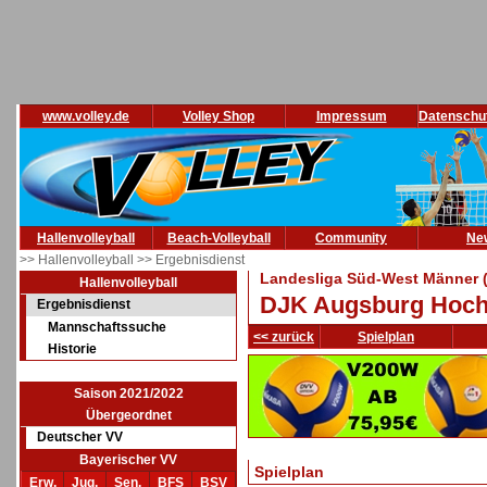
www.volley.de
Volley Shop
Impressum
Datenschu
Hallenvolleyball
Beach-Volleyball
Community
Ne
>> Hallenvolleyball
>> Ergebnisdienst
Landesliga Süd-West Männer (
Hallenvolleyball
DJK Augsburg Hoch
Ergebnisdienst
Mannschaftssuche
<< zurück
Spielplan
Historie
Saison 2021/2022
Übergeordnet
Deutscher VV
Bayerischer VV
Spielplan
Erw.
Jug.
Sen.
BFS
BSV