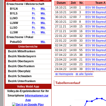
Datum
Zeit
Nr.
Team A
Erwachsene \ Meisterschaft
16.10.21
14:00
1
BSV 98 Bayreuth
BYLN
Fr.
Mä.
16.10.21
14:00
3
BSV 98 Bayreuth
BYLS
Fr.
Mä.
30.10.21
12:00
7
BSV 98 Bayreuth
LLNO
Fr.
Mä.
30.10.21
12:00
8
BSV 98 Bayreuth
LLNW
Fr.
Mä.
27.11.21
14:00
15
BSV 98 Bayreuth
LLSO
Fr.
Mä.
27.11.21
14:00
16
BSV 98 Bayreuth
LLSW
Fr.
Mä.
22.01.22
14:00
32
BSV 98 Bayreuth
Erwachsene \ Pokal
22.01.22
14:00
33
BSV 98 Bayreuth
PokalSO
Mä.
02.04.22
14:00
54
BSV 98 Bayreuth
Unterbereiche
02.04.22
14:00
55
BSV 98 Bayreuth
Bezirk Mittelfranken
07.04.22
19:15
38
BSV 98 Bayreuth
Bezirk Niederbayern
23.04.22
14:00
21
BSV 98 Bayreuth
Bezirk Oberbayern
23.04.22
14:00
23
BSV 98 Bayreuth
Bezirk Oberfranken
24.04.22
14:00
39
BSV 98 Bayreuth
Bezirk Oberpfalz
📅 Heimspiele
📅 alle Spiele
Bezirk Schwaben
Bezirk Unterfranken
Tabellenverlauf
Volley Mobil App
Volley.de-Ergebnisdienst für Ihr
Smartphone
Informationen zur
App