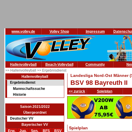
www.volley.de
Volley Shop
Impressum
Datenschu
Hallenvolleyball
Beach-Volleyball
Community
Ne
>> Hallenvolleyball
>> Ergebnisdienst
Landesliga Nord-Ost Männer (
Hallenvolleyball
BSV 98 Bayreuth II
Ergebnisdienst
Mannschaftssuche
<< zurück
Spielplan
Historie
Saison 2021/2022
Übergeordnet
Deutscher VV
Bayerischer VV
Spielplan
Erw.
Jug.
Sen.
BFS
BSV