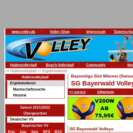
www.volley.de
Volley Shop
Impressum
Datenschu
Hallenvolleyball
Beach-Volleyball
Community
Ne
>> Hallenvolleyball
>> Ergebnisdienst
Bayernliga Süd Männer (Saiso
Hallenvolleyball
SG Bayerwald Volle
Ergebnisdienst
Mannschaftssuche
<< zurück
Allgemein
Historie
Saison 2021/2022
Übergeordnet
Deutscher VV
Bayerischer VV
SG Bayerwald Volleys
Erw.
Jug.
Sen.
BFS
BSV