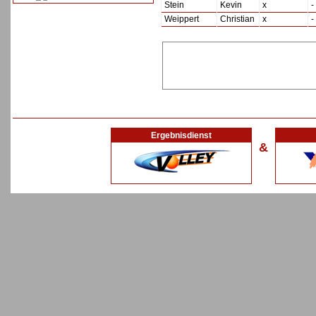
Stein
Kevin
x
-
Weippert
Christian
x
-
Ergebnisdienst
&