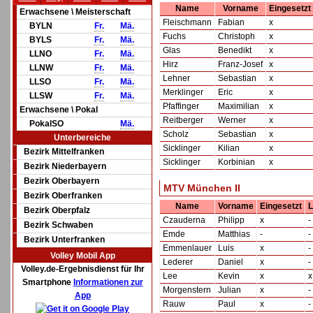
Name
Vorname
Eingesetzt
Erwachsene \ Meisterschaft
Fleischmann
Fabian
x
BYLN
Fr.
Mä.
Fuchs
Christoph
x
BYLS
Fr.
Mä.
Glas
Benedikt
x
LLNO
Fr.
Mä.
Hirz
Franz-Josef
x
LLNW
Fr.
Mä.
Lehner
Sebastian
x
LLSO
Fr.
Mä.
Merklinger
Eric
x
LLSW
Fr.
Mä.
Pfaffinger
Maximilian
x
Erwachsene \ Pokal
Reitberger
Werner
x
PokalSO
Mä.
Scholz
Sebastian
x
Unterbereiche
Sicklinger
Kilian
x
Bezirk Mittelfranken
Sicklinger
Korbinian
x
Bezirk Niederbayern
Bezirk Oberbayern
MTV München II
Bezirk Oberfranken
Name
Vorname
Eingesetzt
L
Bezirk Oberpfalz
Czauderna
Philipp
x
-
Bezirk Schwaben
Emde
Matthias
-
-
Bezirk Unterfranken
Emmenlauer
Luis
x
-
Volley Mobil App
Lederer
Daniel
x
-
Volley.de-Ergebnisdienst für Ihr
Lee
Kevin
x
x
Smartphone
Informationen zur
Morgenstern
Julian
x
-
App
Rauw
Paul
x
-