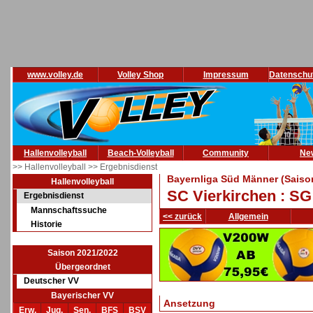
www.volley.de
Volley Shop
Impressum
Datenschu
Hallenvolleyball
Beach-Volleyball
Community
Ne
>> Hallenvolleyball
>> Ergebnisdienst
Bayernliga Süd Männer (Saiso
Hallenvolleyball
SC Vierkirchen : SG
Ergebnisdienst
Mannschaftssuche
<< zurück
Allgemein
Historie
Saison 2021/2022
Übergeordnet
Deutscher VV
Bayerischer VV
Ansetzung
Erw.
Jug.
Sen.
BFS
BSV