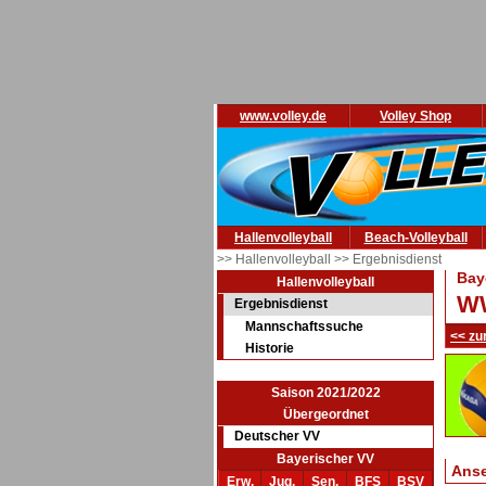
www.volley.de
Volley Shop
Hallenvolleyball
Beach-Volleyball
>> Hallenvolleyball
>> Ergebnisdienst
Bay
Hallenvolleyball
WW
Ergebnisdienst
Mannschaftssuche
<< zu
Historie
Saison 2021/2022
Übergeordnet
Deutscher VV
Bayerischer VV
Ans
Erw.
Jug.
Sen.
BFS
BSV