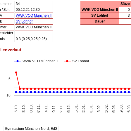
lnummer
34
Sätze
/ Zeit
05.12.21 12:30
WWK VCO München II
0
 A
WWK VCO München II
SV Lohhof
3
 B
SV Lohhof
Dauer
hter
WWK VCO München II
dsrichter
nis
0:3 (0:25,0:25,0:25)
llenverlauf
WWK VCO München II
SV Lohhof
5
10
13.02.
16.10.
26.03.
14.11.
15.01.
26.02.
23.10.
20.11.
22.01.
05.03.
30.10.
27.11.
31.01.
19.03.
07.11.
05.12.
e
Gymnasium München-Nord, EdS