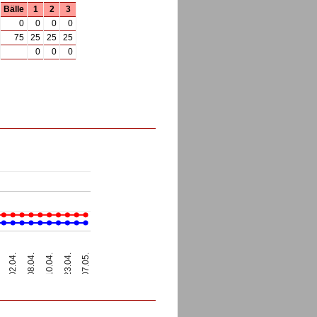
Bälle
1
2
3
0
0
0
0
75
25
25
25
0
0
0
23.04.
02.04.
07.05.
08.04.
10.04.