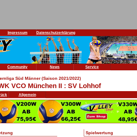
Impressum
Datenschutzerklärung
Community
News
Service
ernliga Süd Männer (Saison 2021/2022)
K VCO München II : SV Lohhof
rück
Allgemein
etzung
Spielwertung