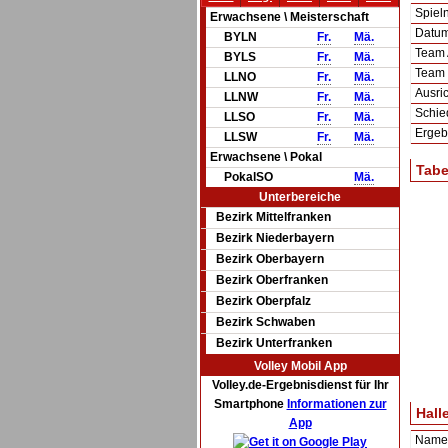
Spie
Erwachsene \ Meisterschaft
Datum 
BYLN
Fr.
Mä.
Team
BYLS
Fr.
Mä.
Team
LLNO
Fr.
Mä.
Ausric
LLNW
Fr.
Mä.
Schie
LLSO
Fr.
Mä.
Ergeb
LLSW
Fr.
Mä.
Erwachsene \ Pokal
Tabe
PokalSO
Mä.
Unterbereiche
Bezirk Mittelfranken
Bezirk Niederbayern
Bezirk Oberbayern
Bezirk Oberfranken
Bezirk Oberpfalz
Bezirk Schwaben
Bezirk Unterfranken
Volley Mobil App
Volley.de-Ergebnisdienst für Ihr
Smartphone
Informationen zur
Hall
App
Name