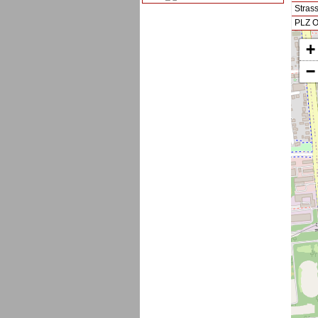
Stras
PLZ O
+
−