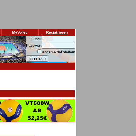
MyVolley
Registrieren
E-Mail:
Passwort:
angemeldet bleiben