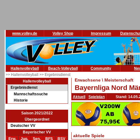
www.volley.de
Volley Shop
Impressum
Datenschu
Hallenvolleyball
Beach-Volleyball
Community
Ne
>> Hallenvolleyball
>> Ergebnisdienst
Erwachsene \ Meisterschaft
Hallenvolleyball
Bayernliga Nord Män
Ergebnisdienst
Mannschaftssuche
Aktuell
Spielplan
Stand: 14.05.
Historie
Saison 2021/2022
Übergeordnet
Deutscher VV
Bayerischer VV
aktuelle Spiele
Erw.
Jug.
Sen.
BFS
BSV