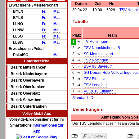
Datum
Zeit
Nr.
Erwachsene \ Meisterschaft
30.04.22
19:00
5029
TSV Neunki
BYLN
Fr.
Mä.
BYLS
Fr.
Mä.
Tabelle
LLNO
Fr.
Mä.
LLNW
Fr.
Mä.
Platz
Team
LLSO
Fr.
Mä.
1
⇒
TV Mömlingen
LLSW
Fr.
Mä.
2
⇗
TSV Neunkirchen a.B.
Erwachsene \ Pokal
3
⇘
SC Memmelsdorf
PokalSO
Mä.
4
⇒
TSV Röttingen
Unterbereiche
5
⇒
BSV 98 Bayreuth
Bezirk Mittelfranken
6
⇒
SG Donau Holz Volleys Ingolstad
Bezirk Niederbayern
7
⇒
TSV Eibelstadt II
Bezirk Oberbayern
7
⇒
TSV Lengfeld
Bezirk Oberfranken
7
⇒
VC 2010 Eltmann II
Bezirk Oberpfalz
Standard
Details
Bezirk Schwaben
Bezirk Unterfranken
Bemerkungen
Volley Mobil App
Abmeldung vom Spiel
Volley.de-Ergebnisdienst für Ihr
Der TSV Lengfeld hat sein Team vom la
Smartphone
Informationen zur
App