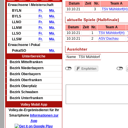
Datum
Zeit
Nr.
Team A
Erwachsene \ Meisterschaft
10.10.21
3
TSV Mühldorf(H)
BYLN
Fr.
Mä.
BYLS
Fr.
Mä.
aktuelle Spiele (Halbfinale)
LLNO
Fr.
Mä.
Datum
Zeit
Nr.
Team A
LLNW
Fr.
Mä.
10.10.21
1
TSV Mühldorf(H)
LLSO
Fr.
Mä.
10.10.21
2
ASV Dachau
LLSW
Fr.
Mä.
Erwachsene \ Pokal
Ausrichter
PokalSO
Mä.
Unterbereiche
Name
TSV Mühldorf
Bezirk Mittelfranken
Bezirk Niederbayern
Bezirk Oberbayern
Bezirk Oberfranken
Bezirk Oberpfalz
Bezirk Schwaben
Bezirk Unterfranken
Volley Mobil App
Volley.de-Ergebnisdienst für Ihr
Smartphone
Informationen zur
App