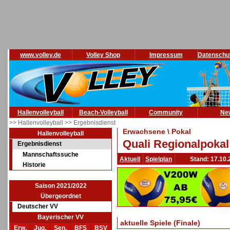
www.volley.de
Volley Shop
Impressum
Datenschu
Hallenvolleyball
Beach-Volleyball
Community
Ne
>> Hallenvolleyball
>> Ergebnisdienst
Erwachsene \ Pokal
Hallenvolleyball
Quali Regionalpokal
Ergebnisdienst
Mannschaftssuche
Aktuell
Spielplan
Stand: 17.10.
Historie
Saison 2021/2022
Übergeordnet
Deutscher VV
Bayerischer VV
aktuelle Spiele (Finale)
Erw.
Jug.
Sen.
BFS
BSV