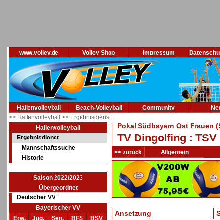
www.volley.de
Volley Shop
Impressum
Datenschu
Hallenvolleyball
Beach-Volleyball
Community
Ne
>> Hallenvolleyball
>> Ergebnisdienst
Pokal Südbayern Ost Frauen (
Hallenvolleyball
TV Dingolfing : TSV
Ergebnisdienst
Mannschaftssuche
<< zurück
Allgemein
Historie
Saison 2022/2023
Übergeordnet
Deutscher VV
Bayerischer VV
Ansetzung
S
Erw.
Jug.
Sen.
BFS
BSV