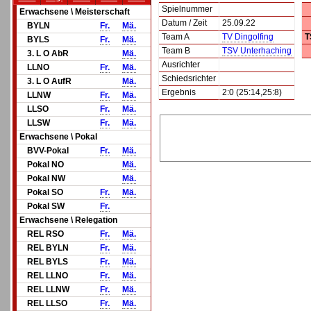
Spielnummer
Erwachsene \ Meisterschaft
Datum / Zeit
25.09.22
BYLN
Fr.
Mä.
Team A
TV Dingolfing
T
BYLS
Fr.
Mä.
Team B
TSV Unterhaching
3. L O AbR
Mä.
Ausrichter
LLNO
Fr.
Mä.
Schiedsrichter
3. L O AufR
Mä.
Ergebnis
2:0 (25:14,25:8)
LLNW
Fr.
Mä.
LLSO
Fr.
Mä.
LLSW
Fr.
Mä.
Erwachsene \ Pokal
BVV-Pokal
Fr.
Mä.
Pokal NO
Mä.
Pokal NW
Mä.
Pokal SO
Fr.
Mä.
Pokal SW
Fr.
Erwachsene \ Relegation
REL RSO
Fr.
Mä.
REL BYLN
Fr.
Mä.
REL BYLS
Fr.
Mä.
REL LLNO
Fr.
Mä.
REL LLNW
Fr.
Mä.
REL LLSO
Fr.
Mä.