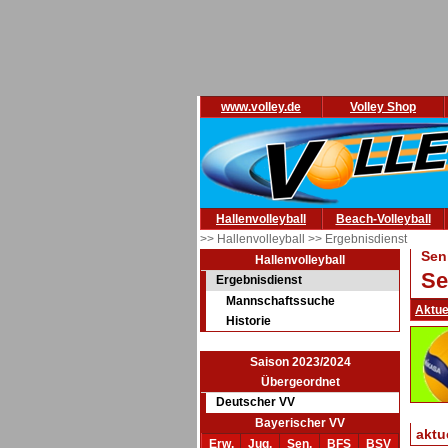
www.volley.de
Volley Shop
Hallenvolleyball
Beach-Volleyball
>> Hallenvolleyball
>> Ergebnisdienst
Sen
Hallenvolleyball
Se
Ergebnisdienst
Mannschaftssuche
Aktue
Historie
Saison 2023/2024
Übergeordnet
Deutscher VV
Bayerischer VV
aktu
Erw.
Jug.
Sen.
BFS
BSV