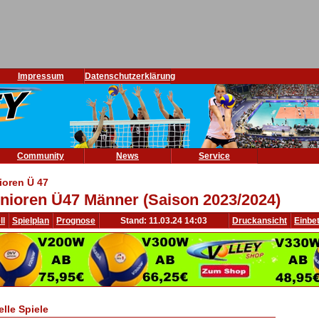
Impressum
Datenschutzerklärung
Community
News
Service
ioren Ü 47
nioren Ü47 Männer (Saison 2023/2024)
ll
Spielplan
Prognose
Stand: 11.03.24 14:03
Druckansicht
Einbe
elle Spiele