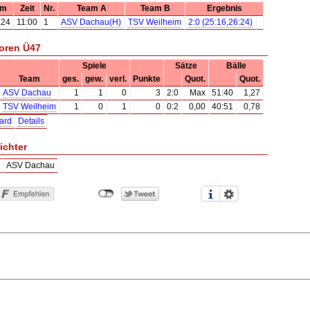
um
Zeit
Nr.
Team A
Team B
Ergebnis
.24
11:00
1
ASV Dachau(H)
TSV Weilheim
2:0 (25:16,26:24)
oren Ü47
Spiele
Sätze
Bälle
Team
ges.
gew.
verl.
Punkte
Quot.
Quot.
ASV Dachau
1
1
0
3
2:0
Max
51:40
1,27
TSV Weilheim
1
0
1
0
0:2
0,00
40:51
0,78
ard
Details
ichter
ASV Dachau