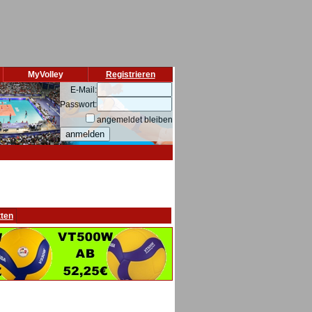
MyVolley
Registrieren
E-Mail:
Passwort:
angemeldet bleiben
tten