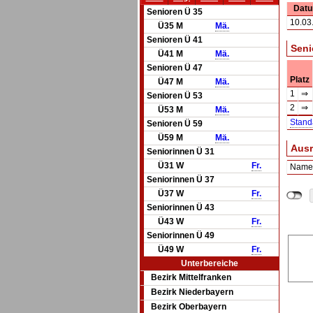
Dat
Senioren Ü 35
10.03
Ü35 M
Mä.
Senioren Ü 41
Seni
Ü41 M
Mä.
Senioren Ü 47
Platz
Ü47 M
Mä.
1
⇒
Senioren Ü 53
2
⇒
Ü53 M
Mä.
Stand
Senioren Ü 59
Ü59 M
Mä.
Ausr
Seniorinnen Ü 31
Ü31 W
Fr.
Name
Seniorinnen Ü 37
Ü37 W
Fr.
Seniorinnen Ü 43
Ü43 W
Fr.
Seniorinnen Ü 49
Ü49 W
Fr.
Unterbereiche
Bezirk Mittelfranken
Bezirk Niederbayern
Bezirk Oberbayern