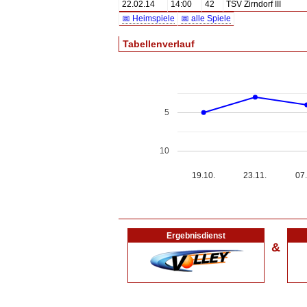
22.02.14
14:00
42
TSV Zirndorf III
📅 Heimspiele
📅 alle Spiele
Tabellenverlauf
5
10
19.10.
23.11.
07.
Ergebnisdienst
&