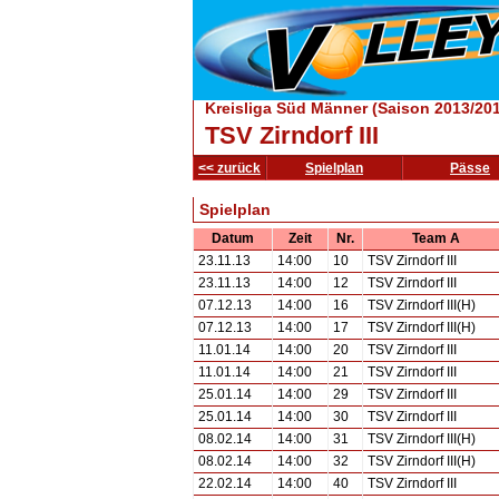
Kreisliga Süd Männer (Saison 2013/20
TSV Zirndorf III
<< zurück
Spielplan
Pässe
Spielplan
Datum
Zeit
Nr.
Team A
23.11.13
14:00
10
TSV Zirndorf III
23.11.13
14:00
12
TSV Zirndorf III
07.12.13
14:00
16
TSV Zirndorf III(H)
07.12.13
14:00
17
TSV Zirndorf III(H)
11.01.14
14:00
20
TSV Zirndorf III
11.01.14
14:00
21
TSV Zirndorf III
25.01.14
14:00
29
TSV Zirndorf III
25.01.14
14:00
30
TSV Zirndorf III
08.02.14
14:00
31
TSV Zirndorf III(H)
08.02.14
14:00
32
TSV Zirndorf III(H)
22.02.14
14:00
40
TSV Zirndorf III