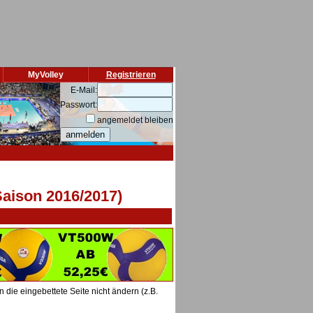
MyVolley
Registrieren
E-Mail:
Passwort:
angemeldet bleiben
Saison 2016/2017)
die eingebettete Seite nicht ändern (z.B.