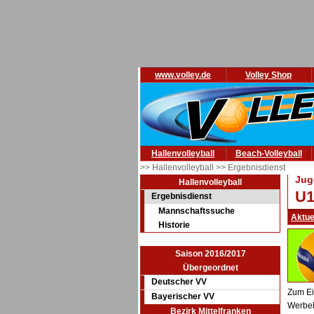
www.volley.de
Volley Shop
Hallenvolleyball
Beach-Volleyball
>> Hallenvolleyball
>> Ergebnisdienst
Jug
Hallenvolleyball
U1
Ergebnisdienst
Mannschaftssuche
Aktue
Historie
Saison 2016/2017
Übergeordnet
Deutscher VV
Zum Ei
Bayerischer VV
Werbel
Bezirk Mittelfranken