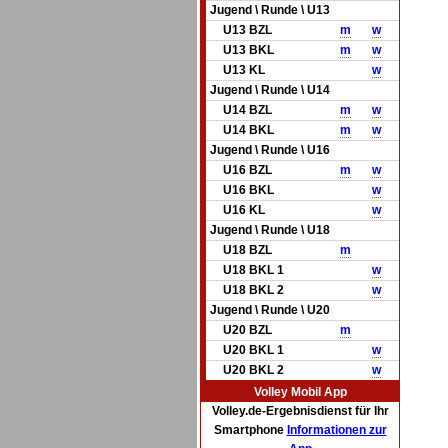
Jugend \ Runde \ U13
U13 BZL
m
w
U13 BKL
m
w
U13 KL
w
Jugend \ Runde \ U14
U14 BZL
m
w
U14 BKL
m
w
Jugend \ Runde \ U16
U16 BZL
m
w
U16 BKL
w
U16 KL
w
Jugend \ Runde \ U18
U18 BZL
m
U18 BKL 1
w
U18 BKL 2
w
Jugend \ Runde \ U20
U20 BZL
m
U20 BKL 1
w
U20 BKL 2
w
Volley Mobil App
Volley.de-Ergebnisdienst für Ihr
Smartphone
Informationen zur