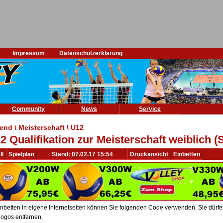
Impressum
Datenschutzerklärung
Community
News
Service
end \ Meisterschaft \ U12
2 Qualifikation zur Meisterschaft weiblich (
ll
Spielplan
Stand: 07.02.17 15:54
Druckansicht
Einbetten
nbetten in eigene Internetseiten können Sie folgenden Code verwenden. Sie dürfen 
ogos entfernen.