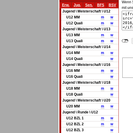
Wenn Si
Erw.
Jug.
Sen.
BFS
BSV
mit un
Jugend \ Meisterschaft \ U12
U12 MM
m
w
U12 Quali
m
w
Jugend \ Meisterschaft \ U13
U13 MM
m
w
U13 Quali
m
w
Jugend \ Meisterschaft \ U14
U14 MM
m
w
U14 Quali
w
Jugend \ Meisterschaft \ U16
U16 MM
m
w
U16 Quali
w
Jugend \ Meisterschaft \ U18
U18 MM
m
w
U18 Quali
w
Jugend \ Meisterschaft \ U20
U20 MM
m
w
Jugend \ Runde \ U12
U12 BZL 1
m
w
U12 BZL 2
m
w
U12 BZL 3
w